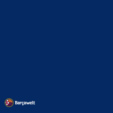
Echt jetzt? Everybody calm down…
Mo
zu
Ajax-Wechsel perfekt: Ter Stegen verlässt
Barcelona erneut
6. August 2026
Zuerst ein gescheiten 9er verpflichten danach kann man auf
anderen Position nochmal schauen.
Clouds: Experte
zu
Ajax-Wechsel perfekt: Ter Stegen
verlässt Barcelona erneut
6. August 2026
Ok von Rodri ist auch da. Everybody calm down
Rivaldo78
zu
Ajax-Wechsel perfekt: Ter Stegen
verlässt Barcelona erneut
6. August 2026
Rodri hab ich schon vorgeschlagen, der könnte uns stabiler
machen. Wenn er kommt haben wir leider finanziell nicht
mehr viel…
BILDERGALERIEN