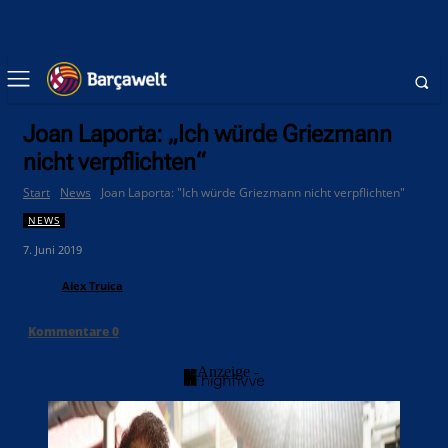
Joan Laporta: „Ich würde Griezmann
nicht verpflichten“
Start
News
Joan Laporta: "Ich würde Griezmann nicht verpflichten"
NEWS
7. Juni 2019
Alex Truica
Kommentare
0
- Anzeige -