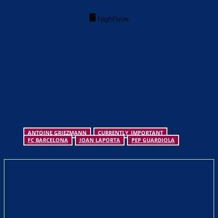
ANTOINE GRIEZMANN
CURRENTLY_IMPORTANT
FC BARCELONA
JOAN LAPORTA
PEP GUARDIOLA