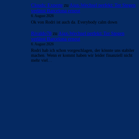
- Anzeige -
AKTUELLE USER-KOMMENTARE
Clouds: Experte
zu
Ajax-Wechsel perfekt: Ter Stegen
verlässt Barcelona erneut
6. August 2026
Und ja natürlich, kann der Verein nix für bzw war nich
abzusehen, dass Araujo so „abtaucht“, aber dieses doch
riesige…
Clouds: Experte
zu
Ajax-Wechsel perfekt: Ter Stegen
verlässt Barcelona erneut
6. August 2026