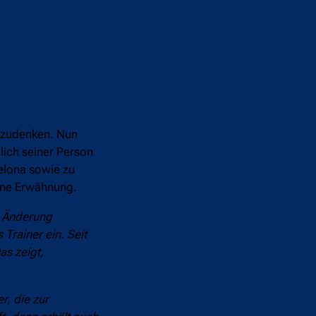
egzudenken. Nun
lich seiner Person
elona sowie zu
eine Erwähnung.
e Änderung
 Trainer ein. Seit
Das zeigt,
r, die zur