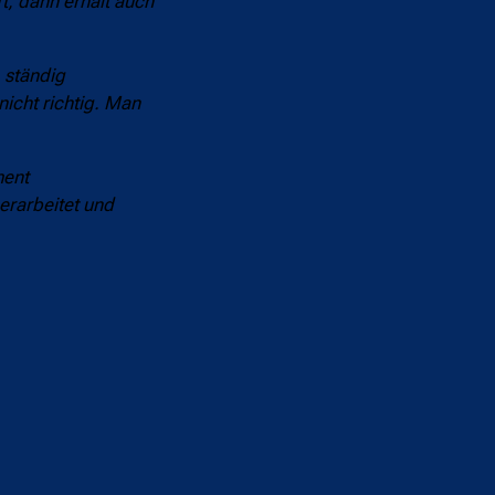
t, dann erhält auch
, ständig
icht richtig. Man
ment
 erarbeitet und