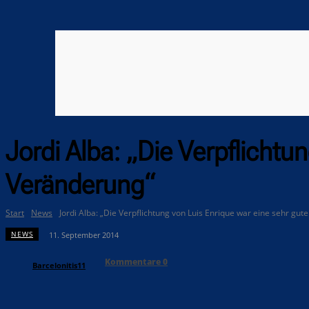
Jordi Alba: „Die Verpflichtu
Veränderung“
Start
News
Jordi Alba: „Die Verpflichtung von Luis Enrique war eine sehr gu
NEWS
11. September 2014
Kommentare
0
Barcelonitis11