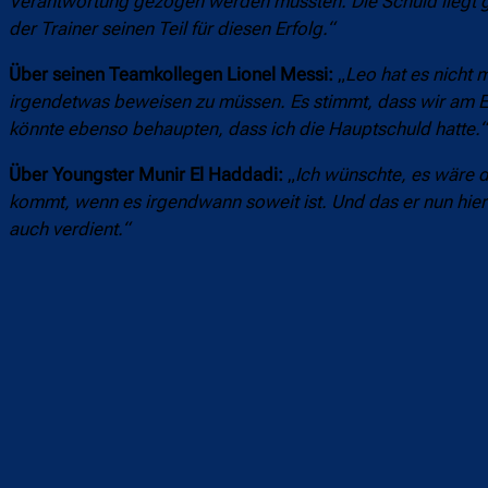
Verantwortung gezogen werden mussten. Die Schuld liegt grö
der Trainer seinen Teil für diesen Erfolg.“
Über seinen Teamkollegen Lionel Messi:
„
Leo hat es nicht 
irgendetwas beweisen zu müssen. Es stimmt, dass wir am End
könnte ebenso behaupten, dass ich die Hauptschuld hatte.“
Über Youngster Munir El Haddadi:
„
Ich wünschte, es wäre 
kommt, wenn es irgendwann soweit ist. Und das er nun hier bei
auch verdient.“