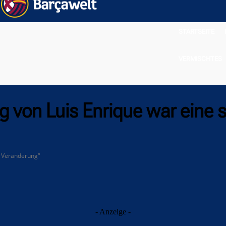
STARTSEITE
VERMISCHTES
ng von Luis Enrique war eine 
te Veränderung“
- Anzeige -