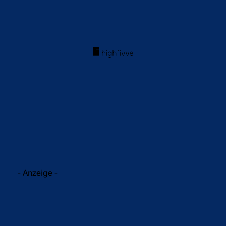
acebook
Twitter
WhatsApp
- Anzeige -