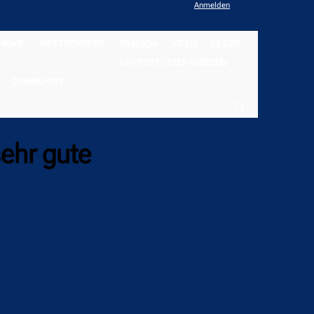
Anmelden
NEWS
WETTBEWERBE
STADION
VIDEO
BILDER
UNTERSTÜTZER WERDEN
COMMUNITY
sehr gute