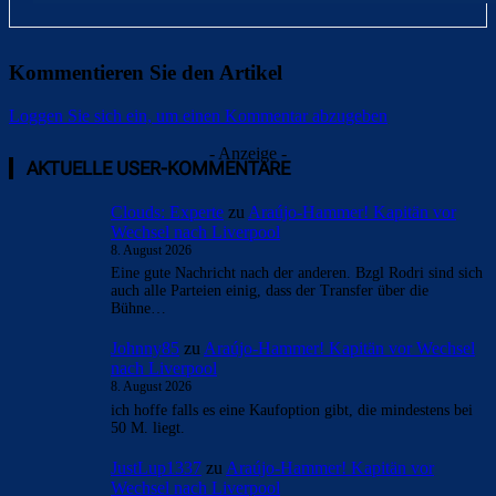
Kommentieren Sie den Artikel
Loggen Sie sich ein, um einen Kommentar abzugeben
- Anzeige -
AKTUELLE USER-KOMMENTARE
Clouds: Experte
zu
Araújo-Hammer! Kapitän vor
Wechsel nach Liverpool
8. August 2026
Eine gute Nachricht nach der anderen. Bzgl Rodri sind sich
auch alle Parteien einig, dass der Transfer über die
Bühne…
Johnny85
zu
Araújo-Hammer! Kapitän vor Wechsel
nach Liverpool
8. August 2026
ich hoffe falls es eine Kaufoption gibt, die mindestens bei
50 M. liegt.
JustLup1337
zu
Araújo-Hammer! Kapitän vor
Wechsel nach Liverpool