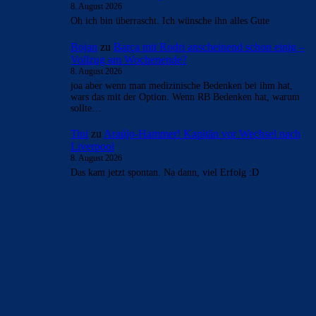
8. August 2026
Oh ich bin überrascht. Ich wünsche ihn alles Gute
Bojan
zu
Barça mit Rodri anscheinend schon einig –
Vollzug am Wochenende?
8. August 2026
joa aber wenn man medizinische Bedenken bei ihm hat,
wars das mit der Option. Wenn RB Bedenken hat, warum
sollte…
Tini
zu
Araújo-Hammer! Kapitän vor Wechsel nach
Liverpool
8. August 2026
Das kam jetzt spontan. Na dann, viel Erfolg :D
BILDERGALERIEN
Barça zurück im Camp Nou: Der große Comeback-Tag in Bildern
22. November 2025
Heim und auswärts: Das sollen die Trikots von Barça für die Saison
2025/26 sein