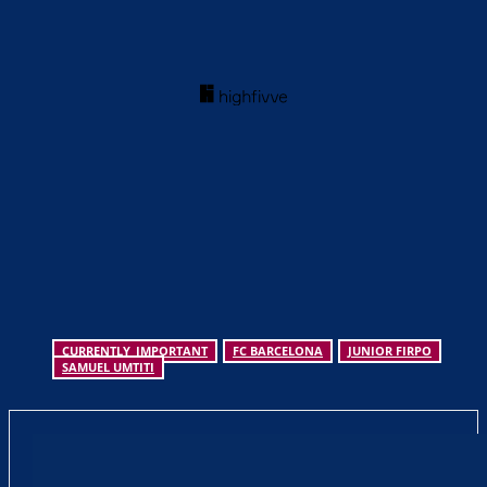
CURRENTLY_IMPORTANT
FC BARCELONA
JUNIOR FIRPO
SAMUEL UMTITI