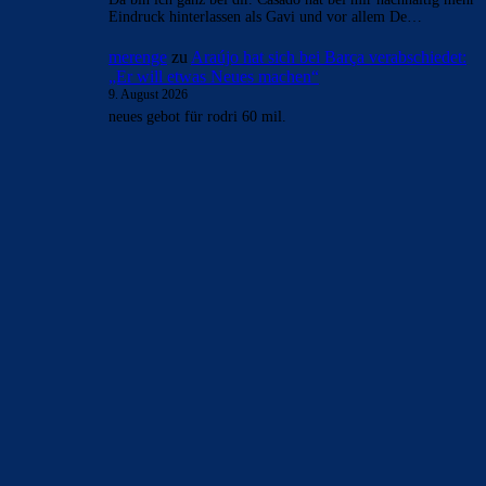
9. August 2026
*Atletico Madrid Spiel
Bojan
zu
Duo soll Klub verlassen: „Ich gebe ihnen
diesen Ratschlag“
9. August 2026
Bernal war die ganze erste Saison von Flick im
Krankenhaus, und Casados downfall begann genau nach der
ersten hälfte der…
Bojan
zu
Duo soll Klub verlassen: „Ich gebe ihnen
diesen Ratschlag“
9. August 2026
absolut, das hätte man die letzten 10 jahre schon mit ganz
anderen spielern machen müssen. Das ist nur fair
gegenüber…
Azulgrana
zu
Duo soll Klub verlassen: „Ich gebe
ihnen diesen Ratschlag“
9. August 2026
Da bin ich ganz bei dir. Casadó hat bei mir nachhaltig mehr
Eindruck hinterlassen als Gavi und vor allem De…
merenge
zu
Araújo hat sich bei Barça verabschiedet:
„Er will etwas Neues machen“