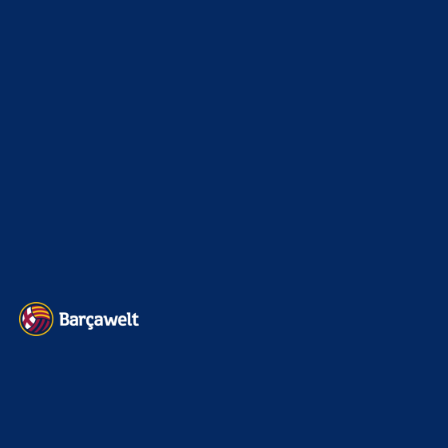
9. August 2026
neues gebot für rodri 60 mil.
BILDERGALERIEN
Barça zurück im Camp Nou: Der große Comeback-Tag in Bildern
22. November 2025
Heim und auswärts: Das sollen die Trikots von Barça für die Saison
2025/26 sein
6. Januar 2025
WEITERE KATEGORIEN
News
4697
xTop News
4124
La Liga
3264
Champions League
1112
Interview & PK
888
Sonstiges
675