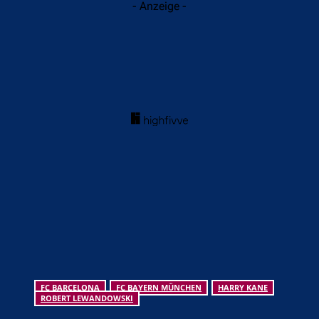
- Anzeige -
FC BARCELONA
FC BAYERN MÜNCHEN
HARRY KANE
ROBERT LEWANDOWSKI