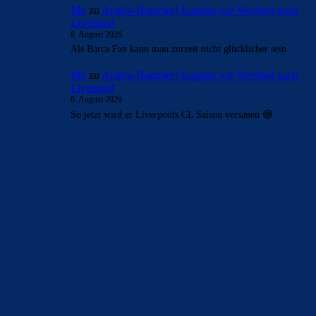
FC_Barcelona1
zu
Araújo-Hammer! Kapitän vor
Wechsel nach Liverpool
8. August 2026
Diese Fehler wurden zum größten Teil von Bartumeu
gemacht. 1,3 Mrd. Schulden muss man erst mal
zusammenbringen. Laporta hat uns…
CulersTony
zu
Araújo-Hammer! Kapitän vor
Wechsel nach Liverpool
8. August 2026
Ja wird er. Allerdings hoffe ich, dass Arauhoe in Liverpool
erfolgreich ist. Erstens, damit sie ihn uns abnehmen und
zweitens,…
FAK881955
zu
Araújo-Hammer! Kapitän vor
Wechsel nach Liverpool
8. August 2026
Kann diesen Hate auf diverse Barca-Spieler überhaupt nicht
nachvollziehen. Ob Arauja, Ferran Torres oder irgend
jemand anderer? Jeder hat alles…
Mo
zu
Araújo-Hammer! Kapitän vor Wechsel nach
Liverpool
8. August 2026
Als Barca Fan kann man zurzeit nicht glücklicher sein