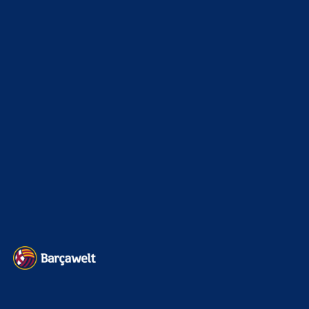
Mo
zu
Araújo-Hammer! Kapitän vor Wechsel nach
Liverpool
8. August 2026
So jetzt wird er Liverpools CL Saison versauen 😅
BILDERGALERIEN
Barça zurück im Camp Nou: Der große Comeback-Tag in Bildern
22. November 2025
Heim und auswärts: Das sollen die Trikots von Barça für die Saison
2025/26 sein
6. Januar 2025
WEITERE KATEGORIEN
News
4694
xTop News
4119
La Liga
3264
Champions League
1112