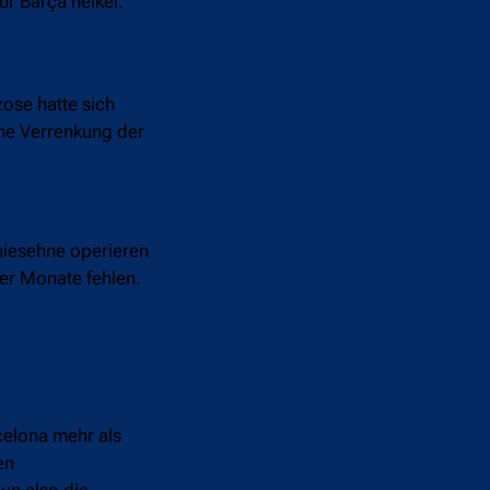
ür Barça heikel.
ose hatte sich
ine Verrenkung der
niesehne operieren
ier Monate fehlen.
rcelona mehr als
en
un also die