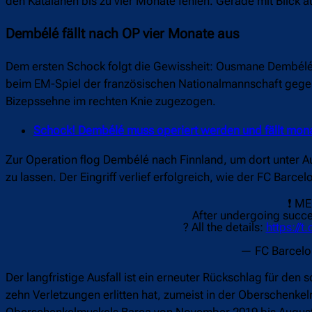
den Katalanen bis zu vier Monate fehlen. Gerade mit Blick a
Dembélé fällt nach OP vier Monate aus
Dem ersten Schock folgt die Gewissheit: Ousmane Dembélé 
beim EM-Spiel der französischen Nationalmannschaft gegen 
Bizepssehne im rechten Knie zugezogen.
Schock! Dembélé muss operiert werden und fällt mon
Zur Operation flog Dembélé nach Finnland, um dort unter A
zu lassen. Der Eingriff verlief erfolgreich, wie der FC Bar
❗ M
After undergoing succe
? All the details:
https://
— FC Barcelo
Der langfristige Ausfall ist ein erneuter Rückschlag für den
zehn Verletzungen erlitten hat, zumeist in der Oberschenkel
Oberschenkelmuskels Barça von November 2019 bis August 20