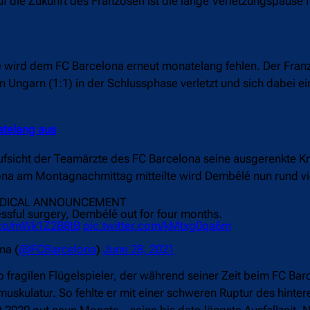
uf die Zukunft des Franzosen ist die lange Verletzungspause f
wird dem FC Barcelona erneut monatelang fehlen. Der Franz
Ungarn (1:1) in der Schlussphase verletzt und sich dabei e
atelang aus
ufsicht der Teamärzte des FC Barcelona seine ausgerenkte K
celona am Montagnachmittag mitteilte wird Dembélé nun rund v
EDICAL ANNOUNCEMENT
ssful surgery, Dembélé out for four months.
t.co/mWk1Z2B8tB
pic.twitter.com/kMtxg0qa6m
na (
@FCBarcelona
)
June 28, 2021
 so fragilen Flügelspieler, der während seiner Zeit beim FC Ba
muskulatur. So fehlte er mit einer schweren Ruptur des hinter
20 gut neun Monate – seine bis dato längste Ausfallzeit. N