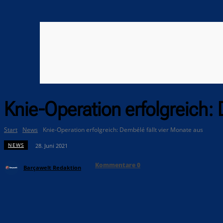
Knie-Operation erfolgreich: 
Start
News
Knie-Operation erfolgreich: Dembélé fällt vier Monate aus
NEWS
28. Juni 2021
Kommentare
0
Barçawelt Redaktion