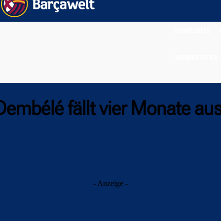
STARTSEITE
VERMISCHTES
Dembélé fällt vier Monate au
- Anzeige -