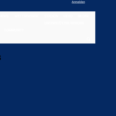
Anmelden
NEWS
WETTBEWERBE
STADION
VIDEO
BILDER
UNTERSTÜTZER WERDEN
COMMUNITY
s