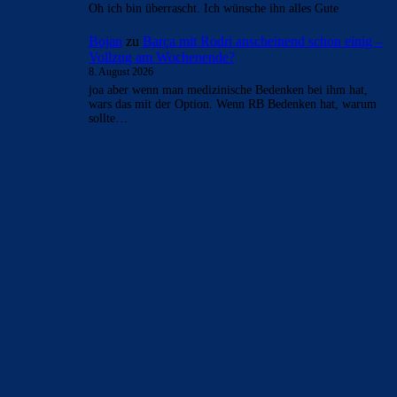
Oh ich bin überrascht. Ich wünsche ihn alles Gute
Bojan
zu
Barça mit Rodri anscheinend schon einig –
Vollzug am Wochenende?
8. August 2026
joa aber wenn man medizinische Bedenken bei ihm hat,
wars das mit der Option. Wenn RB Bedenken hat, warum
sollte…
BILDERGALERIEN
Barça zurück im Camp Nou: Der große Comeback-Tag in Bildern
22. November 2025
Heim und auswärts: Das sollen die Trikots von Barça für die Saison
2025/26 sein
6. Januar 2025
WEITERE KATEGORIEN
News
4694
xTop News
4119
La Liga
3264