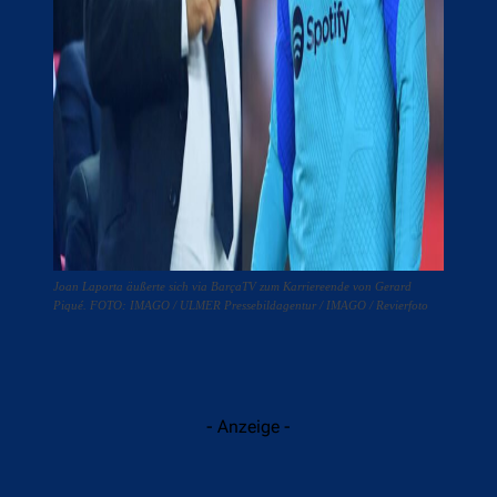
Joan Laporta äußerte sich via BarçaTV zum Karriereende von Gerard
Piqué. FOTO: IMAGO / ULMER Pressebildagentur / IMAGO / Revierfoto
- Anzeige -