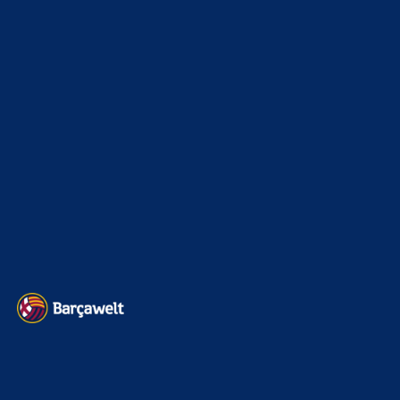
Champions League
1112
Interview & PK
888
Sonstiges
675
Kader
626
Transfermarkt
602
Impressum
Datenschutz
Kontakt