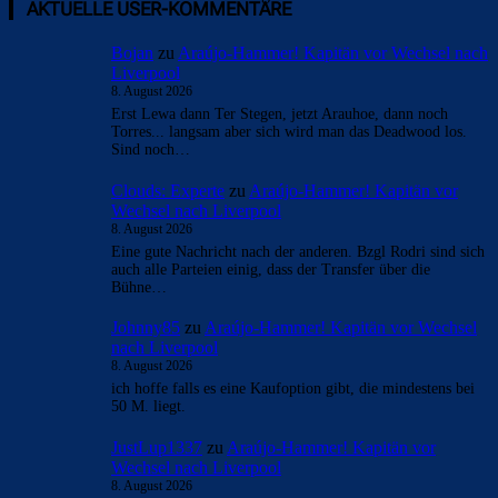
AKTUELLE USER-KOMMENTARE
Bojan
zu
Araújo-Hammer! Kapitän vor Wechsel nach
Liverpool
8. August 2026
Erst Lewa dann Ter Stegen, jetzt Arauhoe, dann noch
Torres... langsam aber sich wird man das Deadwood los.
Sind noch…
Clouds: Experte
zu
Araújo-Hammer! Kapitän vor
Wechsel nach Liverpool
8. August 2026
Eine gute Nachricht nach der anderen. Bzgl Rodri sind sich
auch alle Parteien einig, dass der Transfer über die
Bühne…
Johnny85
zu
Araújo-Hammer! Kapitän vor Wechsel
nach Liverpool
8. August 2026
ich hoffe falls es eine Kaufoption gibt, die mindestens bei
50 M. liegt.
JustLup1337
zu
Araújo-Hammer! Kapitän vor
Wechsel nach Liverpool
8. August 2026