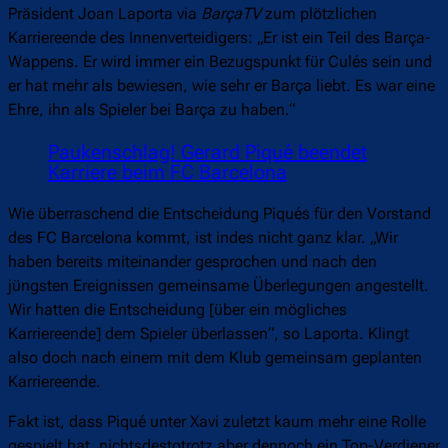
Präsident Joan Laporta via
BarçaTV
zum plötzlichen
Karriereende des Innenverteidigers: „Er ist ein Teil des Barça-
Wappens. Er wird immer ein Bezugspunkt für Culés sein und
er hat mehr als bewiesen, wie sehr er Barça liebt. Es war eine
Ehre, ihn als Spieler bei Barça zu haben.“
Paukenschlag! Gerard Piqué beendet
Karriere beim FC Barcelona
Wie überraschend die Entscheidung Piqués für den Vorstand
des FC Barcelona kommt, ist indes nicht ganz klar. „Wir
haben bereits miteinander gesprochen und nach den
jüngsten Ereignissen gemeinsame Überlegungen angestellt.
Wir hatten die Entscheidung [über ein mögliches
Karriereende] dem Spieler überlassen“, so Laporta. Klingt
also doch nach einem mit dem Klub gemeinsam geplanten
Karriereende.
Fakt ist, dass Piqué unter Xavi zuletzt kaum mehr eine Rolle
gespielt hat, nichtsdestotrotz aber dennoch ein Top-Verdiener