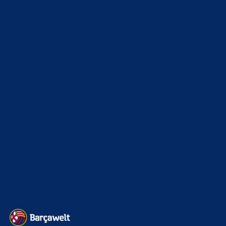
News
4693
xTop News
4118
La Liga
3264
Champions League
1112
Interview & PK
888
Sonstiges
675
Kader
626
Transfermarkt
601
Impressum
Datenschutz
Kontakt