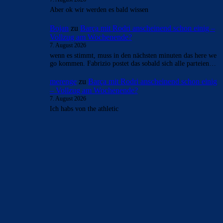
Aber ok wir werden es bald wissen
Bojan
zu
Barça mit Rodri anscheinend schon einig –
Vollzug am Wochenende?
7. August 2026
wenn es stimmt, muss in den nächsten minuten das here we
go kommen. Fabrizio postet das sobald sich alle parteien…
merenge
zu
Barça mit Rodri anscheinend schon einig
– Vollzug am Wochenende?
7. August 2026
Ich habs von the athletic
BILDERGALERIEN
Barça zurück im Camp Nou: Der große Comeback-Tag in Bildern
22. November 2025
Heim und auswärts: Das sollen die Trikots von Barça für die Saison
2025/26 sein
6. Januar 2025
WEITERE KATEGORIEN