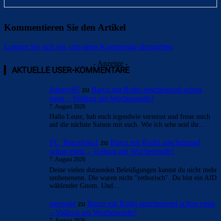
Kommentieren Sie den Artikel
Loggen Sie sich ein, um einen Kommentar abzugeben
- Anzeige -
AKTUELLE USER-KOMMENTARE
Johnny85
zu
Barça mit Rodri anscheinend schon
einig – Vollzug am Wochenende?
7. August 2026
Hallo Leute, hab euch irgendwie vermisst und freue mich
auf die nächste Saison mit euch. Wie ich sehe seid ihr…
FC_Barcelona1
zu
Barça mit Rodri anscheinend
schon einig – Vollzug am Wochenende?
7. August 2026
Deine vielen dutzenden Beleidigungen kannst du nicht mehr
umbenenenn. Die waren nicht "rethorisch". Du bist ein AfD
wählender Gnom. Und…
merenge
zu
Barça mit Rodri anscheinend schon einig
– Vollzug am Wochenende?
7. August 2026