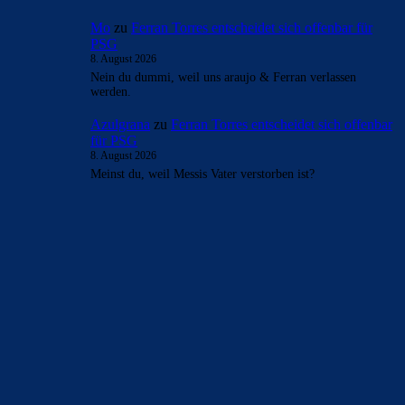
Mo
zu
Ferran Torres entscheidet sich offenbar für
PSG
8. August 2026
Nein du dummi, weil uns araujo & Ferran verlassen
werden.
Azulgrana
zu
Ferran Torres entscheidet sich offenbar
für PSG
8. August 2026
Meinst du, weil Messis Vater verstorben ist?
BILDERGALERIEN
Barça zurück im Camp Nou: Der große Comeback-Tag in Bildern
22. November 2025
Heim und auswärts: Das sollen die Trikots von Barça für die Saison
2025/26 sein
6. Januar 2025
WEITERE KATEGORIEN