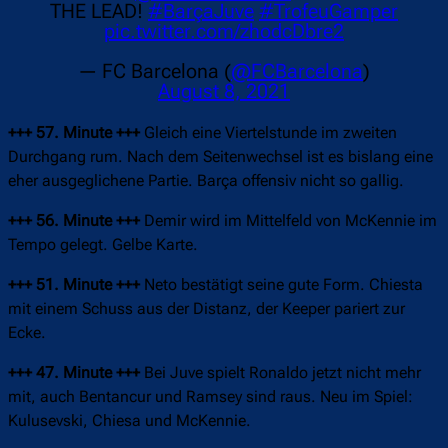
THE LEAD!
#BarçaJuve
#TrofeuGamper
pic.twitter.com/zhodcDbre2
— FC Barcelona (
@FCBarcelona
)
August 8, 2021
+++ 57. Minute +++
Gleich eine Viertelstunde im zweiten
Durchgang rum. Nach dem Seitenwechsel ist es bislang eine
eher ausgeglichene Partie. Barça offensiv nicht so gallig.
+++ 56. Minute +++
Demir wird im Mittelfeld von McKennie im
Tempo gelegt. Gelbe Karte.
+++ 51. Minute +++
Neto bestätigt seine gute Form. Chiesta
mit einem Schuss aus der Distanz, der Keeper pariert zur
Ecke.
+++ 47. Minute +++
Bei Juve spielt Ronaldo jetzt nicht mehr
mit, auch Bentancur und Ramsey sind raus. Neu im Spiel:
Kulusevski, Chiesa und McKennie.