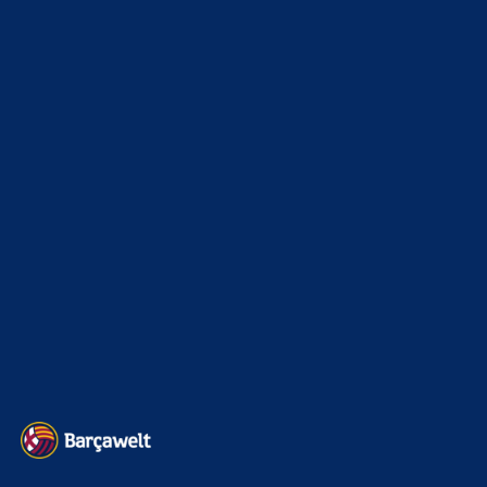
News
4695
xTop News
4121
La Liga
3264
Champions League
1112
Interview & PK
888
Sonstiges
675
Kader
626
Transfermarkt
603
Impressum
Datenschutz
Kontakt