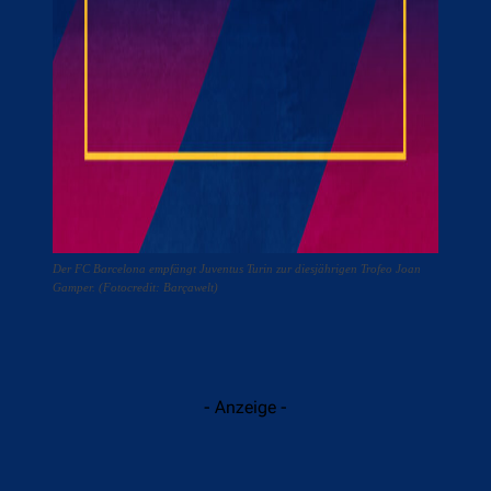
Der FC Barcelona empfängt Juventus Turin zur diesjährigen Trofeo Joan
Gamper. (Fotocredit: Barçawelt)
- Anzeige -