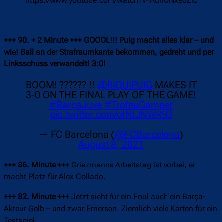
https://www.youtube.com/watch?v=AunONxe0Zlc
+++ 90. + 2 Minute +++
GOOOL!!! Puig macht alles klar – und
wie! Ball an der Strafraumkante bekommen, gedreht und per
Linksschuss verwandelt! 3:0!
BOOM! ?????? !!
@RIQUIPUIG
MAKES IT
3-0 ON THE FINAL PLAY OF THE GAME!
#BarçaJuve
#TrofeuGamper
pic.twitter.com/ofNfJNWR93
— FC Barcelona (
@FCBarcelona
)
August 8, 2021
+++ 86. Minute +++
Griezmanns Arbeitstag ist vorbei, er
macht Platz für Alex Collado.
+++ 82. Minute +++
Jetzt sieht für ein Foul auch ein Barça-
Akteur Gelb – und zwar Emerson. Ziemlich viele Karten für ein
Testspiel.