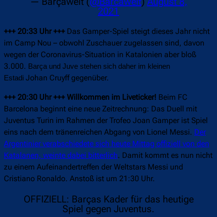
— Barçawelt (
@Barcawelt
)
August 8,
2021
+++ 20:33 Uhr +++
Das Gamper-Spiel steigt dieses Jahr nicht
im Camp Nou – obwohl Zuschauer zugelassen sind, davon
wegen der Coronavirus-Situation in Katalonien aber bloß
3.000.
Barça und Juve stehen sich daher im kleinen
Johan Cruyff gegenüber.
Estadi
+++ 20:30 Uhr +++ Willkommen im Liveticker!
Beim FC
Barcelona beginnt eine neue Zeitrechnung: Das Duell mit
Juventus Turin im Rahmen der Trofeo Joan Gamper ist Spiel
eins nach dem tränenreichen Abgang von Lionel Messi.
Der
Argentinier verabschiedete sich heute Mittag offiziell von den
Katalanen, weinte dabei bitterlich
. Damit kommt es nun nicht
zu einem Aufeinandertreffen der Weltstars Messi und
Cristiano Ronaldo. Anstoß ist um 21:30 Uhr.
OFFIZIELL: Barças Kader für das heutige
Spiel gegen Juventus.