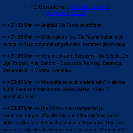
— FC Barcelona (
@FCBarcelona
)
August 8, 2021
+++ 21:32 Uhr +++ Anstoß!
Die Partie ist eröffnet.
+++ 21:25 Uhr +++
Gleich geht’s los. Die Teams haben sich
bereits im Stadiontunnel eingefunden, kommen gleich raus.
+++ 21:20 Uhr +++
So tritt Juve an: Szczesny – De Sciglio, De
Ligt, Rugani, Alex Sandro – Cuadrado, Ramsey, Betancur,
Bernardeschi – Morata, Ronaldo.
+++ 20:47 Uhr +++
Wie sollte es auch anders sein? Viele der
3.000 Fans stimmen immer wieder „Messi, Messi“-
Sprechchöre an.
+++ 20:37 Uhr +++
Die Trofeo Joan Gamper ist ja
traditionell
Barças offizielle Saisoneröffnungsfeier. Daher
gibt’s im Stadion jetzt auch schon ein Programm. Und zwar
werden die Spieler der Herren- und der Damen-Mannschaft