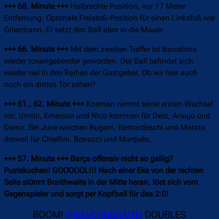
+++ 68. Minute +++
Halbrechte Position, nur 17 Meter
Entfernung: Optimale Freistoß-Position für einen Linksfuß wie
Griezmann. Er setzt den Ball aber in die Mauer.
+++ 66. Minute +++
Mit dem zweiten Treffer ist Barcelona
wieder tonangebender geworden. Der Ball befindet sich
wieder viel in den Reihen der Gastgeber. Ob wir hier auch
noch ein drittes Tor sehen?
+++ 61., 62. Minute +++
Koeman nimmt seine ersten Wechsel
vor: Umtiti, Emerson und Nico kommen für Dest, Araujo und
Demir. Bei Juve weichen Rugani, Bernardeschi und Morata
derweil für Chiellini, Bonucci und Marqués.
+++ 57. Minute +++
Barça offensiv nicht so gallig?
Pustekuchen! GOOOOOL!!! Nach einer Eke von der rechten
Seite stürmt Braithwaite in der Mitte heran, löst sich vom
Gegenspieler und sorgt per Kopfball für das 2:0!
BOOM!
@MARTINBRAITH
DOUBLES