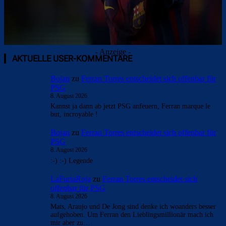
- Anzeige -
AKTUELLE USER-KOMMENTARE
Bojan
zu
Ferran Torres entscheidet sich offenbar für
PSG
8. August 2026
Kannst ja dann ab jetzt PSG anfeuern, Ferran marque le
but, incroyable !
Bojan
zu
Ferran Torres entscheidet sich offenbar für
PSG
8. August 2026
:-) :-) Legende
LaFuriaRoja
zu
Ferran Torres entscheidet sich
offenbar für PSG
8. August 2026
Mats, Araujo und De Jong sind denke ich woanders besser
aufgehoben. Um Ferran den Lieblingsmillionär mach ich
mir aber zu…