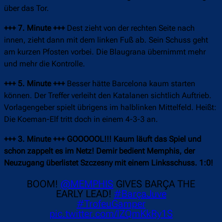
über das Tor.
+++ 7. Minute +++
Dest zieht von der rechten Seite nach
innen, zieht dann mit dem linken Fuß ab. Sein Schuss geht
am kurzen Pfosten vorbei. Die Blaugrana übernimmt mehr
und mehr die Kontrolle.
+++ 5. Minute +++
Besser hätte Barcelona kaum starten
können. Der Treffer verleiht den Katalanen sichtlich Auftrieb.
Vorlagengeber spielt übrigens im halblinken Mittelfeld. Heißt:
Die Koeman-Elf tritt doch in einem 4-3-3 an.
+++ 3. Minute +++
GOOOOOL!!! Kaum läuft das Spiel und
schon zappelt es im Netz! Demir bedient Memphis, der
Neuzugang überlistet Szczesny mit einem Linksschuss. 1:0!
BOOM!
@MEMPHIS
GIVES BARÇA THE
EARLY LEAD!
#BarçaJuve
#TrofeuGamper
pic.twitter.com/lZQmKkRy1S