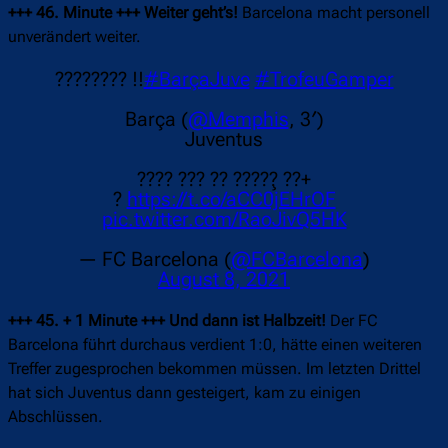
+++ 46. Minute +++ Weiter geht’s!
Barcelona macht personell
unverändert weiter.
???????? !!
#BarçaJuve
#TrofeuGamper
Barça (
@Memphis
, 3′)
Juventus
???? ??? ?? ????̧? ??+
?
https://t.co/aCC0jEHrOF
pic.twitter.com/RaoJivQ5HK
— FC Barcelona (
@FCBarcelona
)
August 8, 2021
+++ 45. + 1 Minute +++ Und dann ist Halbzeit!
Der FC
Barcelona führt durchaus verdient 1:0, hätte einen weiteren
Treffer zugesprochen bekommen müssen. Im letzten Drittel
hat sich Juventus dann gesteigert, kam zu einigen
Abschlüssen.