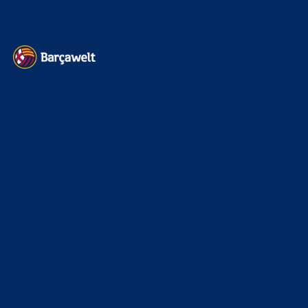
BILDERGALERIEN
Barça zurück im Camp Nou: Der große Comeback-Tag in Bildern
22. November 2025
Heim und auswärts: Das sollen die Trikots von Barça für die Saison
2025/26 sein
6. Januar 2025
WEITERE KATEGORIEN
News
4694
xTop News
4120
La Liga
3264
Champions League
1112
Interview & PK
888
Sonstiges
675
Kader
626
Transfermarkt
602