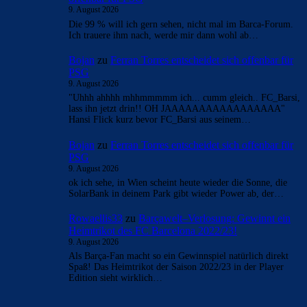
9. August 2026
Die 99 % will ich gern sehen, nicht mal im Barca-Forum.
Ich trauere ihm nach, werde mir dann wohl ab…
Bojan
zu
Ferran Torres entscheidet sich offenbar für
PSG
9. August 2026
"Uhhh ahhhh mhhmmmmm ich... cumm gleich.. FC_Barsi,
lass ihn jetzt drin!! OH JAAAAAAAAAAAAAAAAA"
Hansi Flick kurz bevor FC_Barsi aus seinem…
Bojan
zu
Ferran Torres entscheidet sich offenbar für
PSG
9. August 2026
ok ich sehe, in Wien scheint heute wieder die Sonne, die
SolarBank in deinem Park gibt wieder Power ab, der…
Rowaellis33
zu
Barçawelt–Verlosung: Gewinnt ein
Heimtrikot des FC Barcelona 2022/23!
9. August 2026
Als Barça-Fan macht so ein Gewinnspiel natürlich direkt
Spaß! Das Heimtrikot der Saison 2022/23 in der Player
Edition sieht wirklich…