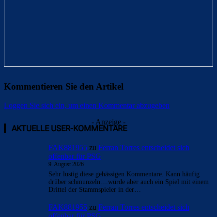
Kommentieren Sie den Artikel
Loggen Sie sich ein, um einen Kommentar abzugeben
- Anzeige -
AKTUELLE USER-KOMMENTARE
FAK881955
zu
Ferran Torres entscheidet sich
offenbar für PSG
9. August 2026
Sehr lustig diese gehässigen Kommentare. Kann häufig
drüber schmunzeln....würde aber auch ein Spiel mit einem
Drittel der Stammspieler in der…
FAK881955
zu
Ferran Torres entscheidet sich
offenbar für PSG