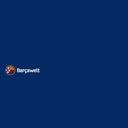
BILDERGALERIEN
Barça zurück im Camp Nou: Der große Comeback-Tag in Bildern
22. November 2025
Heim und auswärts: Das sollen die Trikots von Barça für die Saison
2025/26 sein
6. Januar 2025
WEITERE KATEGORIEN
News
4691
xTop News
4116
La Liga
3264
Champions League
1112
Interview & PK
888
Sonstiges
675
Kader
626
Transfermarkt
599