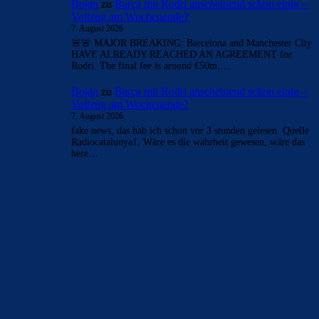
Bojan
zu
Barça mit Rodri anscheinend schon einig –
Vollzug am Wochenende?
7. August 2026
🚨🚨 MAJOR BREAKING: Barcelona and Manchester City
HAVE ALREADY REACHED AN AGREEMENT for
Rodri. The final fee is around €50m.…
Bojan
zu
Barça mit Rodri anscheinend schon einig –
Vollzug am Wochenende?
7. August 2026
fake news, das hab ich schon vor 3 stunden gelesen. Quelle
Radiocatalunya1. Wäre es die wahrheit gewesen, wäre das
here…
BILDERGALERIEN
Barça zurück im Camp Nou: Der große Comeback-Tag in Bildern
22. November 2025
Heim und auswärts: Das sollen die Trikots von Barça für die Saison
2025/26 sein
6. Januar 2025
WEITERE KATEGORIEN