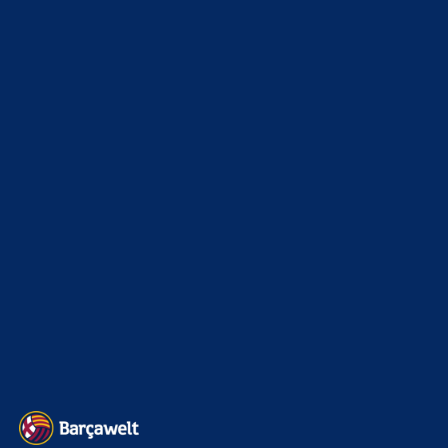
News
4693
xTop News
4118
La Liga
3264
Champions League
1112
Interview & PK
888
Sonstiges
675
Kader
626
Transfermarkt
601
Impressum
Datenschutz
Kontakt