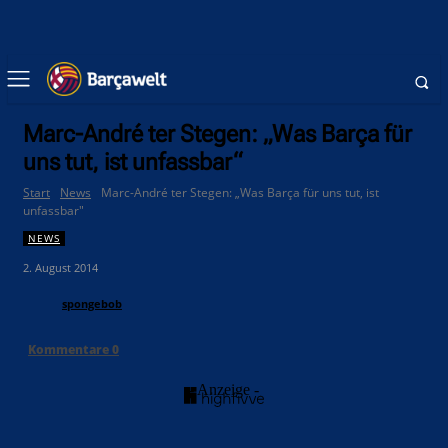
Marc-André ter Stegen: „Was Barça für
uns tut, ist unfassbar“
Start
News
Marc-André ter Stegen: „Was Barça für uns tut, ist
unfassbar"
NEWS
2. August 2014
spongebob
Kommentare
0
- Anzeige -