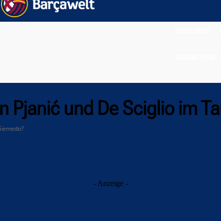
STARTSEITE
VERMISCHTES
 Pjanić und De Sciglio im T
r Semedo?
- Anzeige -