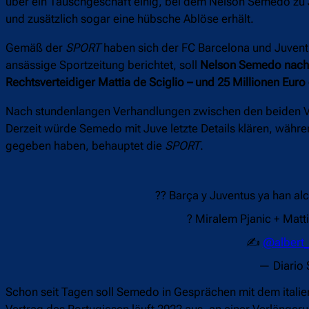
über ein Tauschgeschäft einig, bei dem Nelson Semedo zu 
und zusätzlich sogar eine hübsche Ablöse erhält.
Gemäß der
SPORT
haben sich der FC Barcelona und Juventu
ansässige Sportzeitung berichtet, soll
Nelson Semedo nach T
Rechtsverteidiger Mattia de Sciglio – und 25 Millionen Euro
Nach stundenlangen Verhandlungen zwischen den beiden Ver
Derzeit würde Semedo mit Juve letzte Details klären, währe
gegeben haben, behauptet die
SPORT
.
?? Barça y Juventus ya han al
? Miralem Pjanic + Matt
✍️
@albert
— Diario
Schon seit Tagen soll Semedo in Gesprächen mit dem italien
Vertrag des Portugiesen läuft 2022 aus, an einer Verlängerun