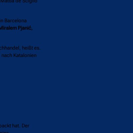
Mattia de Sciglio
in Barcelona
Miralem Pjanić,
hhandel, heißt es.
g nach Katalonien
packt hat. Der
seine