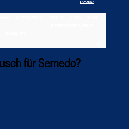
Anmelden
NEWS
WETTBEWERBE
STADION
VIDEO
BILDER
UNTERSTÜTZER WERDEN
COMMUNITY
ausch für Semedo?