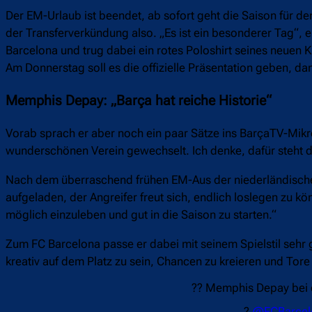
Der EM-Urlaub ist beendet, ab sofort geht die Saison für 
der Transferverkündung also. „Es ist ein besonderer Tag“,
Barcelona und trug dabei ein rotes Poloshirt seines neuen 
Am Donnerstag soll es die offizielle Präsentation geben, da
Memphis Depay: „Barça hat reiche Historie“
Vorab sprach er aber noch ein paar Sätze ins BarçaTV-Mikro
wunderschönen Verein gewechselt. Ich denke, dafür steht der
Nach dem überraschend frühen EM-Aus der niederländische
aufgeladen, der Angreifer freut sich, endlich loslegen zu kön
möglich einzuleben und gut in die Saison zu starten.“
Zum FC Barcelona passe er dabei mit seinem Spielstil sehr gut
kreativ auf dem Platz zu sein, Chancen zu kreieren und Tore 
?? Memphis Depay bei d
?
@FCBarcel