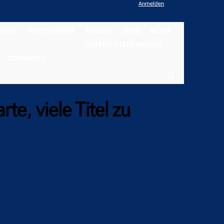
Anmelden
NEWS
WETTBEWERBE
STADION
VIDEO
BILDER
UNTERSTÜTZER WERDEN
COMMUNITY
, viele Titel zu