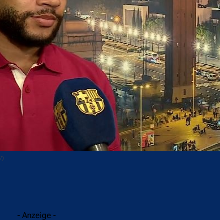
V)
acebook
Twitter
WhatsApp
- Anzeige -