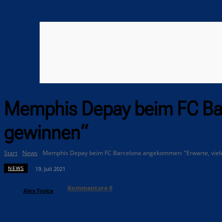
Memphis Depay beim FC Barc
gewinnen“
Start
News
Memphis Depay beim FC Barcelona angekommen: "Erwarte, viele
NEWS
19. Juli 2021
Kommentare
0
Alex Truica