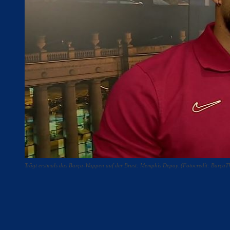
Trägt erstmals das Barça-Wappen auf der Brust: Memphis Depay. (Fotocredit: BarçaT
Teilen
F