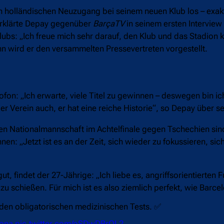
den holländischen Neuzugang bei seinem neuen Klub los – exa
 erklärte Depay gegenüber
BarçaTV
in seinem ersten Interview 
Klubs: „Ich freue mich sehr darauf, den Klub und das Stadion 
nn wird er den versammelten Pressevertreten vorgestellt.
fon: „Ich erwarte, viele Titel zu gewinnen – deswegen bin i
 Verein auch, er hat eine reiche Historie“, so Depay über se
n Nationalmannschaft im Achtelfinale gegen Tschechien si
nen: „Jetzt ist es an der Zeit, sich wieder zu fokussieren, sic
, findet der 27-Jährige: „Ich liebe es, angriffsorientierten F
zu schießen. Für mich ist es also ziemlich perfekt, wie Barcel
en obligatorischen medizinischen Tests. ✅
ona
pic.twitter.com/oSDwDBrQL2