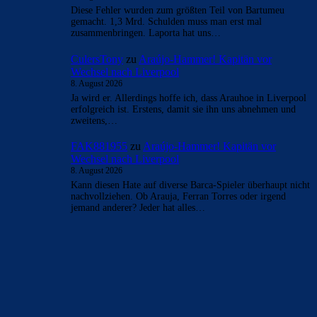
Diese Fehler wurden zum größten Teil von Bartumeu
gemacht. 1,3 Mrd. Schulden muss man erst mal
zusammenbringen. Laporta hat uns…
CulersTony
zu
Araújo-Hammer! Kapitän vor
Wechsel nach Liverpool
8. August 2026
Ja wird er. Allerdings hoffe ich, dass Arauhoe in Liverpool
erfolgreich ist. Erstens, damit sie ihn uns abnehmen und
zweitens,…
FAK881955
zu
Araújo-Hammer! Kapitän vor
Wechsel nach Liverpool
8. August 2026
Kann diesen Hate auf diverse Barca-Spieler überhaupt nicht
nachvollziehen. Ob Arauja, Ferran Torres oder irgend
jemand anderer? Jeder hat alles…
BILDERGALERIEN
Barça zurück im Camp Nou: Der große Comeback-Tag in Bildern
22. November 2025