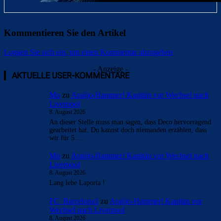
Kommentieren Sie den Artikel
Loggen Sie sich ein, um einen Kommentar abzugeben
- Anzeige -
AKTUELLE USER-KOMMENTARE
Mo
zu
Araújo-Hammer! Kapitän vor Wechsel nach
Liverpool
8. August 2026
An dieser Stelle muss man sagen, dass Deco hervorragend
gearbeitet hat. Du kannst doch niemanden erzählen, dass
wir für 5…
Mo
zu
Araújo-Hammer! Kapitän vor Wechsel nach
Liverpool
8. August 2026
Lang lebe Laporta !
FC_Barcelona1
zu
Araújo-Hammer! Kapitän vor
Wechsel nach Liverpool
8. August 2026