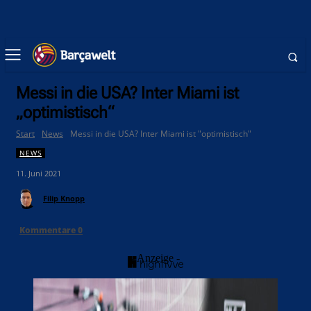
Messi in die USA? Inter Miami ist
„optimistisch“
Start
News
Messi in die USA? Inter Miami ist "optimistisch"
NEWS
11. Juni 2021
Filip Knopp
Kommentare
0
- Anzeige -