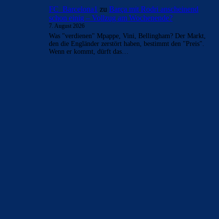
FC_Barcelona1
zu
Barça mit Rodri anscheinend
schon einig – Vollzug am Wochenende?
7. August 2026
Was "verdienen" Mpappe, Vini, Bellingham? Der Markt,
den die Engländer zerstört haben, bestimmt den "Preis".
Wenn er kommt, dürft das…
BILDERGALERIEN
Barça zurück im Camp Nou: Der große Comeback-Tag in Bildern
22. November 2025
Heim und auswärts: Das sollen die Trikots von Barça für die Saison
2025/26 sein
6. Januar 2025
WEITERE KATEGORIEN
News
4693
xTop News
4118
La Liga
3264
Champions League
1112