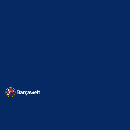
Interview & PK
888
Sonstiges
675
Kader
626
Transfermarkt
601
Impressum
Datenschutz
Kontakt