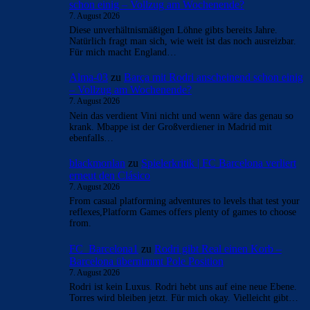
schon einig – Vollzug am Wochenende?
7. August 2026
Diese unverhältnismäßigen Löhne gibts bereits Jahre.
Natürlich fragt man sich, wie weit ist das noch ausreizbar.
Für mich macht England…
Alma-03
zu
Barça mit Rodri anscheinend schon einig
– Vollzug am Wochenende?
7. August 2026
Nein das verdient Vini nicht und wenn wäre das genau so
krank. Mbappe ist der Großverdiener in Madrid mit
ebenfalls…
blackmonlan
zu
Spielerkritik | FC Barcelona verliert
erneut den Clásico
7. August 2026
From casual platforming adventures to levels that test your
reflexes,Platform Games offers plenty of games to choose
from.
FC_Barcelona1
zu
Rodri gibt Real einen Korb –
Barcelona übernimmt Pole Position
7. August 2026
Rodri ist kein Luxus. Rodri hebt uns auf eine neue Ebene.
Torres wird bleiben jetzt. Für mich okay. Vielleicht gibt…