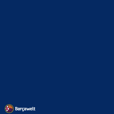
News
4697
xTop News
4124
La Liga
3264
Champions League
1112
Interview & PK
888
Sonstiges
675
Kader
626
Transfermarkt
605
Impressum
Datenschutz
Kontakt