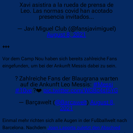
Xavi asistira a la rueda de prensa de
Leo. Las normas covid han acotado
presencia invitados…
— Javi Miguel Club (@fansjavimiguel)
August 8, 2021
+++
Vor dem Camp Nou haben sich bereits zahlreiche Fans
eingefunden, um bei der Ankunft Messis dabei zu sein.
? Zahlreiche Fans der Blaugrana warten
auf die Ankunft Leo Messis:
#Messi
#10ve
?❤️
pic.twitter.com/WGBc4sf5YG
— Barçawelt (
@Barcawelt
)
August 8,
2021
Einmal mehr richten sich alle Augen in der Fußballwelt nach
Barcelona. Nachdem
Joan Laporta zuletzt den Abschied