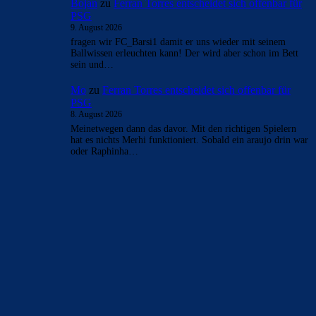
Bojan
zu
Ferran Torres entscheidet sich offenbar für
PSG
9. August 2026
fragen wir FC_Barsi1 damit er uns wieder mit seinem
Ballwissen erleuchten kann! Der wird aber schon im Bett
sein und…
Mo
zu
Ferran Torres entscheidet sich offenbar für
PSG
8. August 2026
Meinetwegen dann das davor. Mit den richtigen Spielern
hat es nichts Merhi funktioniert. Sobald ein araujo drin war
oder Raphinha…
BILDERGALERIEN
Barça zurück im Camp Nou: Der große Comeback-Tag in Bildern
22. November 2025
Heim und auswärts: Das sollen die Trikots von Barça für die Saison
2025/26 sein
6. Januar 2025
WEITERE KATEGORIEN