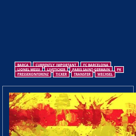
BARCA
CURRENTLY_IMPORTANT
FC BARCELONA
LIONEL MESSI
LIVETICKER
PARIS SAINT-GERMAIN
PK
PRESSEKONFERENZ
TICKER
TRANSFER
WECHSEL