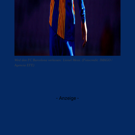
Wird den FC Barcelona verlassen: Lionel Messi. (Fotocredit: IMAGO /
Agencia EFE)
- Anzeige -