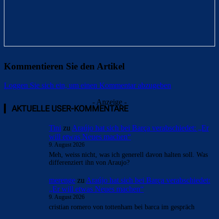
Kommentieren Sie den Artikel
Loggen Sie sich ein, um einen Kommentar abzugeben
- Anzeige -
AKTUELLE USER-KOMMENTARE
Tini
zu
Araújo hat sich bei Barça verabschiedet: „Er
will etwas Neues machen“
9. August 2026
Meh, weiss nicht, was ich generell davon halten soll. Was
differenziert ihn von Araujo?
merenge
zu
Araújo hat sich bei Barça verabschiedet:
„Er will etwas Neues machen“
9. August 2026
cristian romero von tottenham bei barca im gespräch