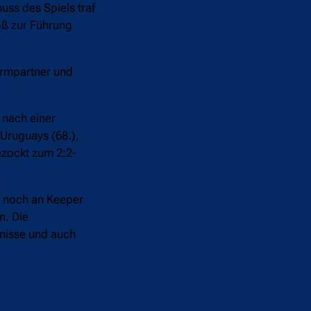
uss des Spiels traf
oß zur Führung
urmpartner und
 nach einer
 Uruguays (68.),
ezockt zum 2:2-
st noch an Keeper
n. Die
bnisse und auch