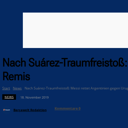
Nach Suárez-Traumfreistoß:
Remis
Start
News
Nach Suárez-Traumfreistoß: Messi rettet Argentinien gegen Uru
NEWS
18. November 2019
Kommentare
0
Barçawelt Redaktion