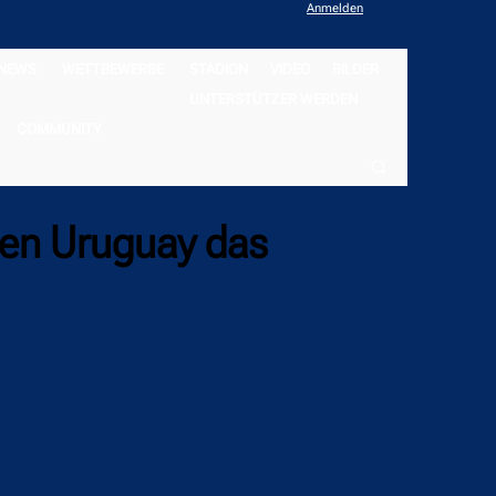
Anmelden
NEWS
WETTBEWERBE
STADION
VIDEO
BILDER
UNTERSTÜTZER WERDEN
COMMUNITY
gen Uruguay das