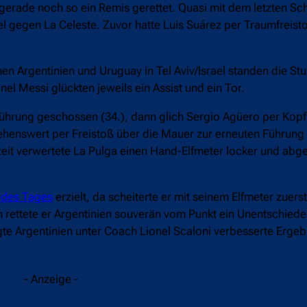
gerade noch so ein Remis gerettet. Quasi mit dem letzten Sch
l gegen La Celeste. Zuvor hatte Luis Suárez per Traumfreist
n Argentinien und Uruguay in Tel Aviv/Israel standen die St
l Messi glückten jeweils ein Assist und ein Tor.
ührung geschossen (34.), dann glich Sergio Agüero per Kopf
sehenswert per Freistoß über die Mauer zur erneuten Führung
lzeit verwertete La Pulga einen Hand-Elfmeter locker und abg
 des Tages
erzielt, da scheiterte er mit seinem Elfmeter zuer
 rettete er Argentinien souverän vom Punkt ein Unentschiede
igte Argentinien unter Coach Lionel Scaloni verbesserte Erge
- Anzeige -