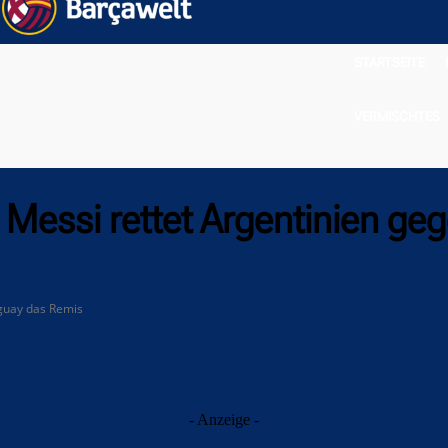
STARTSEITE
VERMISCHTES
 Messi rettet Argentinien ge
guay das Remis
- Anzeige -