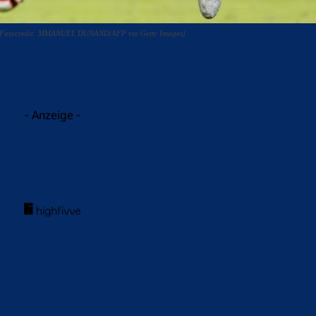
 Tor. (Fotocredit: MMANUEL DUNAND/AFP via Getty Images)
acebook
Twitter
WhatsApp
- Anzeige -