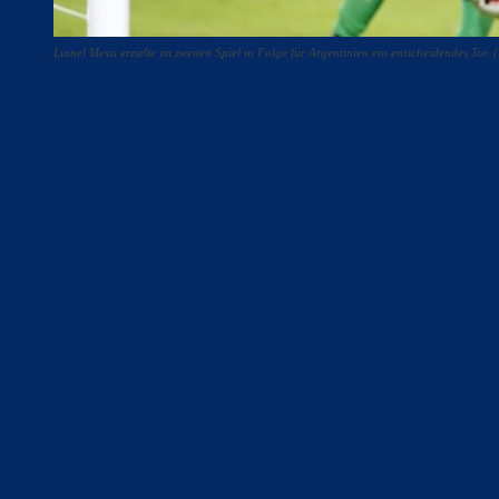
Lionel Messi erzielte im zweiten Spiel in Folge für Argentinien ein entscheidendes
Teilen
F