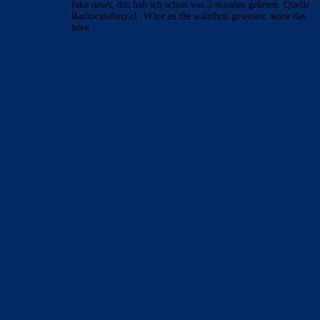
fake news, das hab ich schon vor 3 stunden gelesen. Quelle
Radiocatalunya1. Wäre es die wahrheit gewesen, wäre das
here…
BILDERGALERIEN
Barça zurück im Camp Nou: Der große Comeback-Tag in Bildern
22. November 2025
Heim und auswärts: Das sollen die Trikots von Barça für die Saison
2025/26 sein
6. Januar 2025
WEITERE KATEGORIEN
News
4693
xTop News
4118
La Liga
3264
Champions League
1112
Interview & PK
888
Sonstiges
675