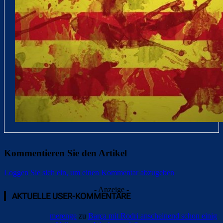
Kommentieren Sie den Artikel
Loggen Sie sich ein, um einen Kommentar abzugeben
- Anzeige -
AKTUELLE USER-KOMMENTARE
merenge
zu
Barça mit Rodri anscheinend schon einig