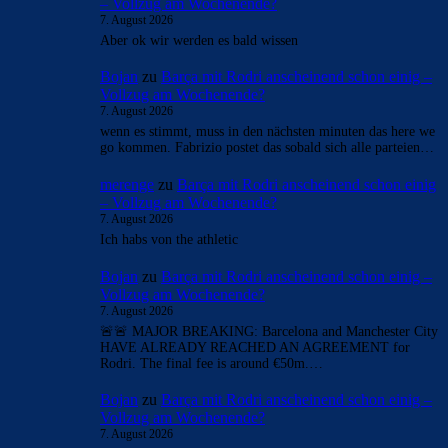
– Vollzug am Wochenende?
7. August 2026
Aber ok wir werden es bald wissen
Bojan
zu
Barça mit Rodri anscheinend schon einig –
Vollzug am Wochenende?
7. August 2026
wenn es stimmt, muss in den nächsten minuten das here we
go kommen. Fabrizio postet das sobald sich alle parteien…
merenge
zu
Barça mit Rodri anscheinend schon einig
– Vollzug am Wochenende?
7. August 2026
Ich habs von the athletic
Bojan
zu
Barça mit Rodri anscheinend schon einig –
Vollzug am Wochenende?
7. August 2026
🚨🚨 MAJOR BREAKING: Barcelona and Manchester City
HAVE ALREADY REACHED AN AGREEMENT for
Rodri. The final fee is around €50m.…
Bojan
zu
Barça mit Rodri anscheinend schon einig –
Vollzug am Wochenende?
7. August 2026