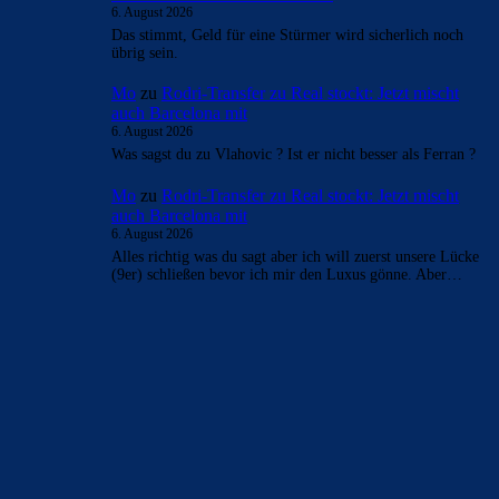
Rodri wäre Masterclass von Deco. Dann wär auch noch
Geld für einen IV da, wenn Ferran geht. Und trotzdem
wird…
Clouds: Experte
zu
Rodri-Transfer zu Real stockt:
Jetzt mischt auch Barcelona mit
6. August 2026
Das stimmt, Geld für eine Stürmer wird sicherlich noch
übrig sein.
Mo
zu
Rodri-Transfer zu Real stockt: Jetzt mischt
auch Barcelona mit
6. August 2026
Was sagst du zu Vlahovic ? Ist er nicht besser als Ferran ?
Mo
zu
Rodri-Transfer zu Real stockt: Jetzt mischt
auch Barcelona mit
6. August 2026
Alles richtig was du sagt aber ich will zuerst unsere Lücke
(9er) schließen bevor ich mir den Luxus gönne. Aber…
BILDERGALERIEN