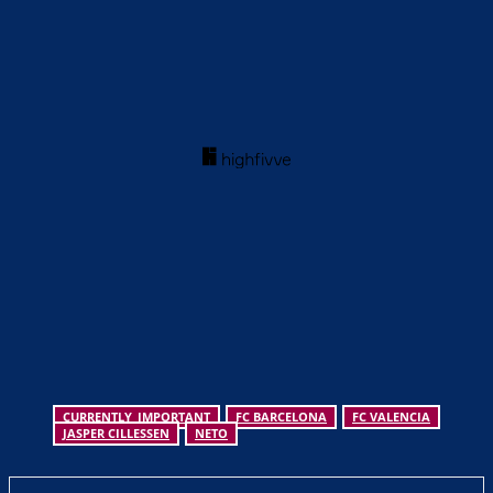
CURRENTLY_IMPORTANT
FC BARCELONA
FC VALENCIA
JASPER CILLESSEN
NETO