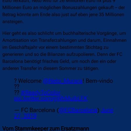
Euro verkauft, Neto wird für 26 Millionen Euro fix plus 9
Millionen Euro an möglichen Bonuszahlungen gekauft – der
Betrag könnte am Ende also just auf eben jene 35 Millionen
ansteigen.
Hier geht es also schlicht um buchhalterische Vorgänge, um
Amortisation von Transferzahlungen und darum, Einnahmen
im Geschäftsjahr vor einem bestimmten Stichtag zu
generieren und so die Bilanzen aufzupolieren. Denn der FC
Barcelona benötigt frisches Geld, um noch den ein oder
anderen Transfer in diesem Sommer zu tätigen.
? Welcome
@Neto_Murara
! Bem-vindo
??
??
#ReadyToColor
pic.twitter.com/gWhMuibLFK
— FC Barcelona (
@FCBarcelona
)
June
27, 2019
Vom Stammkeeper zum Ersatzmann