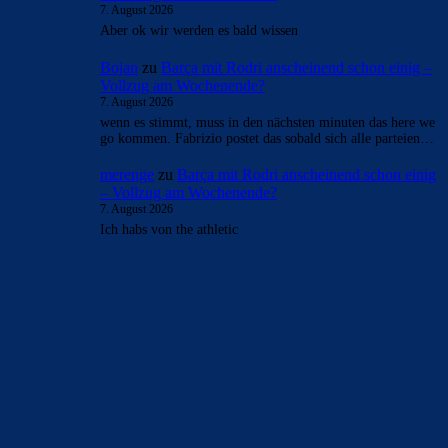
7. August 2026
Aber ok wir werden es bald wissen
Bojan
zu
Barça mit Rodri anscheinend schon einig –
Vollzug am Wochenende?
7. August 2026
wenn es stimmt, muss in den nächsten minuten das here we
go kommen. Fabrizio postet das sobald sich alle parteien…
merenge
zu
Barça mit Rodri anscheinend schon einig
– Vollzug am Wochenende?
7. August 2026
Ich habs von the athletic
BILDERGALERIEN
Barça zurück im Camp Nou: Der große Comeback-Tag in Bildern
22. November 2025
Heim und auswärts: Das sollen die Trikots von Barça für die Saison
2025/26 sein
6. Januar 2025