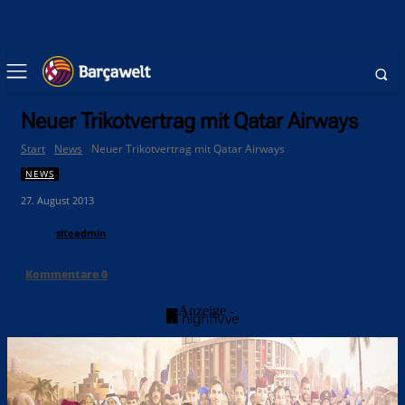
Neuer Trikotvertrag mit Qatar Airways
Start
News
Neuer Trikotvertrag mit Qatar Airways
NEWS
27. August 2013
siteadmin
Kommentare
0
- Anzeige -