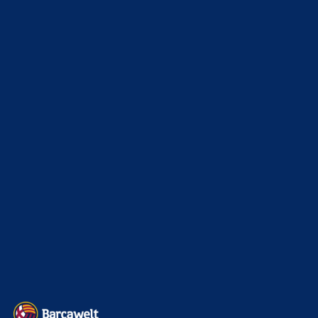
WEITERE KATEGORIEN
News
4693
xTop News
4118
La Liga
3264
Champions League
1112
Interview & PK
888
Sonstiges
675
Kader
626
Transfermarkt
601
Impressum
Datenschutz
Kontakt