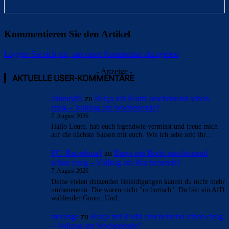
Kommentieren Sie den Artikel
Loggen Sie sich ein, um einen Kommentar abzugeben
- Anzeige -
AKTUELLE USER-KOMMENTARE
Johnny85
zu
Barça mit Rodri anscheinend schon
einig – Vollzug am Wochenende?
7. August 2026
Hallo Leute, hab euch irgendwie vermisst und freue mich
auf die nächste Saison mit euch. Wie ich sehe seid ihr…
FC_Barcelona1
zu
Barça mit Rodri anscheinend
schon einig – Vollzug am Wochenende?
7. August 2026
Deine vielen dutzenden Beleidigungen kannst du nicht mehr
umbenenenn. Die waren nicht "rethorisch". Du bist ein AfD
wählender Gnom. Und…
merenge
zu
Barça mit Rodri anscheinend schon einig
– Vollzug am Wochenende?