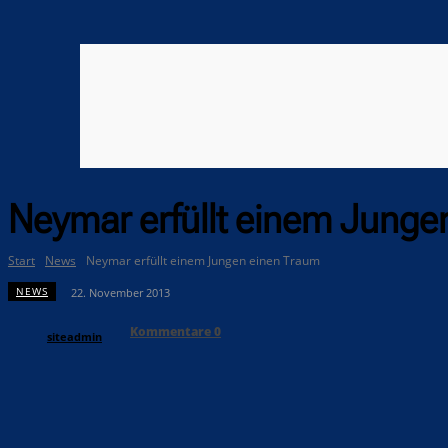
Neymar erfüllt einem Junge
Start
News
Neymar erfüllt einem Jungen einen Traum
NEWS
22. November 2013
Kommentare
0
siteadmin