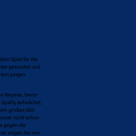
edem Spiel für die
inen gesunden und
inem jungen
von Neymar, bevor
e Syafiq aufwächst,
sein großes Idol
Neymar nicht schon
a gegen die
mar zeigen ihn von