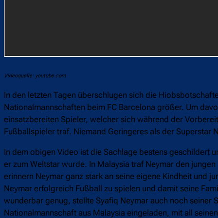
Videoquelle: youtube.com
In den letzten Tagen überschlugen sich die Hiobsbotschaft
Nationalmannschaften beim FC Barcelona größer. Um davon 
einsatzbereiten Spieler, welcher sich während der Vorbere
Fußballspieler traf. Niemand Geringeres als der Superstar 
In dem obigen Video ist die Sachlage bestens geschildert u
er zum Weltstar wurde. In Malaysia traf Neymar den jungen 
erinnern Neymar ganz stark an seine eigene Kindheit und jun
Neymar erfolgreich Fußball zu spielen und damit seine Fami
wunderbar genug, stellte Syafiq Neymar auch noch seiner 
Nationalmannschaft aus Malaysia eingeladen, mit all seine