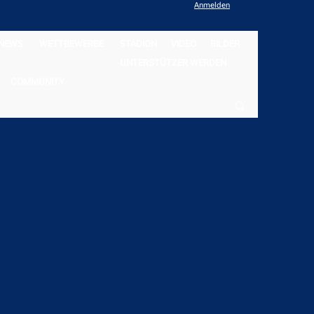
Anmelden
NEWS
WETTBEWERBE
STADION
VIDEO
BILDER
UNTERSTÜTZER WERDEN
COMMUNITY