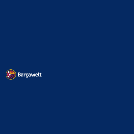
120mio gehen lassen.
BILDERGALERIEN
Barça zurück im Camp Nou: Der große Comeback-Tag in Bildern
22. November 2025
Heim und auswärts: Das sollen die Trikots von Barça für die Saison
2025/26 sein
6. Januar 2025
WEITERE KATEGORIEN
News
4692
xTop News
4117
La Liga
3264
Champions League
1112
Interview & PK
888
Sonstiges
675
Kader
626