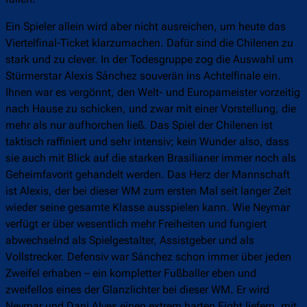
Ein Spieler allein wird aber nicht ausreichen, um heute das
Viertelfinal-Ticket klarzumachen. Dafür sind die Chilenen zu
stark und zu clever. In der Todesgruppe zog die Auswahl um
Stürmerstar Alexis Sánchez souverän ins Achtelfinale ein.
Ihnen war es vergönnt, den Welt- und Europameister vorzeitig
nach Hause zu schicken, und zwar mit einer Vorstellung, die
mehr als nur aufhorchen ließ. Das Spiel der Chilenen ist
taktisch raffiniert und sehr intensiv; kein Wunder also, dass
sie auch mit Blick auf die starken Brasilianer immer noch als
Geheimfavorit gehandelt werden. Das Herz der Mannschaft
ist Alexis, der bei dieser WM zum ersten Mal seit langer Zeit
wieder seine gesamte Klasse ausspielen kann. Wie Neymar
verfügt er über wesentlich mehr Freiheiten und fungiert
abwechselnd als Spielgestalter, Assistgeber und als
Vollstrecker. Defensiv war Sánchez schon immer über jeden
Zweifel erhaben – ein kompletter Fußballer eben und
zweifellos eines der Glanzlichter bei dieser WM. Er wird
Neymar und Dani Alves einen extrem harten Fight liefern, mit