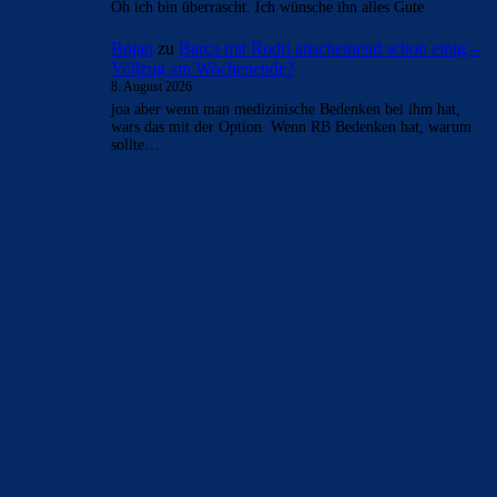
Oh ich bin überrascht. Ich wünsche ihn alles Gute
Bojan
zu
Barça mit Rodri anscheinend schon einig –
Vollzug am Wochenende?
8. August 2026
joa aber wenn man medizinische Bedenken bei ihm hat,
wars das mit der Option. Wenn RB Bedenken hat, warum
sollte…
BILDERGALERIEN
Barça zurück im Camp Nou: Der große Comeback-Tag in Bildern
22. November 2025
Heim und auswärts: Das sollen die Trikots von Barça für die Saison
2025/26 sein
6. Januar 2025
WEITERE KATEGORIEN
News
4694
xTop News
4119
La Liga
3264