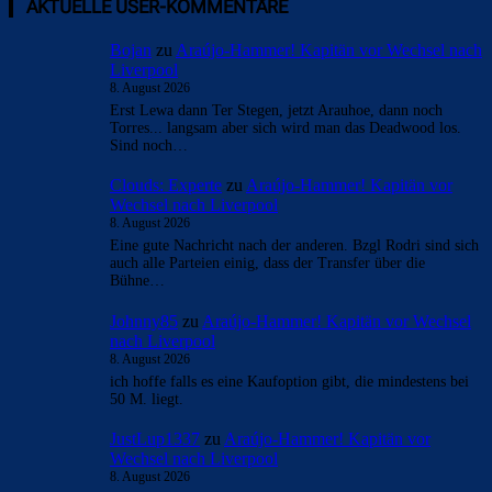
AKTUELLE USER-KOMMENTARE
Bojan
zu
Araújo-Hammer! Kapitän vor Wechsel nach
Liverpool
8. August 2026
Erst Lewa dann Ter Stegen, jetzt Arauhoe, dann noch
Torres... langsam aber sich wird man das Deadwood los.
Sind noch…
Clouds: Experte
zu
Araújo-Hammer! Kapitän vor
Wechsel nach Liverpool
8. August 2026
Eine gute Nachricht nach der anderen. Bzgl Rodri sind sich
auch alle Parteien einig, dass der Transfer über die
Bühne…
Johnny85
zu
Araújo-Hammer! Kapitän vor Wechsel
nach Liverpool
8. August 2026
ich hoffe falls es eine Kaufoption gibt, die mindestens bei
50 M. liegt.
JustLup1337
zu
Araújo-Hammer! Kapitän vor
Wechsel nach Liverpool
8. August 2026