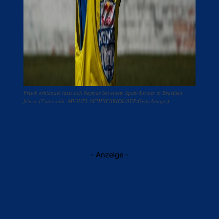
Frisch erblondet lässt sich Neymar bei einem Spaß-Turnier in Brasilien
feiern. (Fotocredit: MIGUEL SCHINCARIOL/AFP/Getty Images)
- Anzeige -