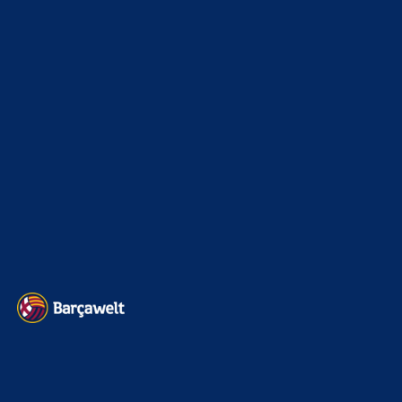
Champions League
1112
Interview & PK
888
Sonstiges
675
Kader
626
Transfermarkt
602
Impressum
Datenschutz
Kontakt