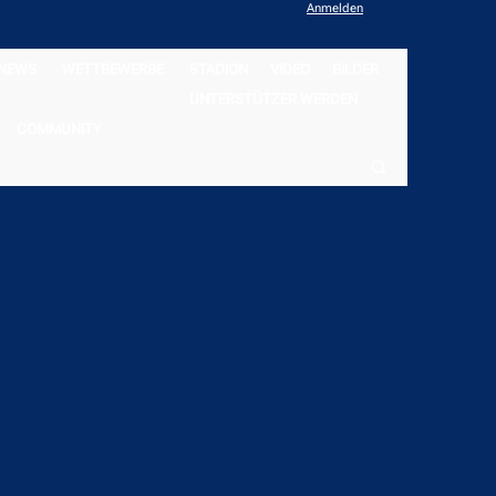
Anmelden
NEWS
WETTBEWERBE
STADION
VIDEO
BILDER
UNTERSTÜTZER WERDEN
COMMUNITY