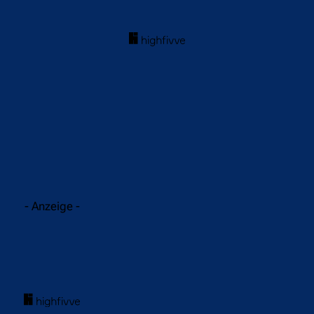
acebook
Twitter
WhatsApp
- Anzeige -