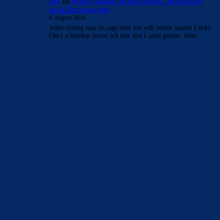
das weiss er und sein Agent dann auch und verlangen
dann…
FC_Barcelona1
zu
Rodri-Transfer zu Real stockt:
Jetzt mischt auch Barcelona mit
6. August 2026
Rodri wäre Masterclass von Deco. Dann wär auch noch
Geld für einen IV da, wenn Ferran geht. Und trotzdem
wird…
Clouds: Experte
zu
Rodri-Transfer zu Real stockt:
Jetzt mischt auch Barcelona mit
6. August 2026
Das stimmt, Geld für eine Stürmer wird sicherlich noch
übrig sein.
Mo
zu
Rodri-Transfer zu Real stockt: Jetzt mischt
auch Barcelona mit
6. August 2026
Was sagst du zu Vlahovic ? Ist er nicht besser als Ferran ?
Mo
zu
Rodri-Transfer zu Real stockt: Jetzt mischt
auch Barcelona mit
6. August 2026
Alles richtig was du sagt aber ich will zuerst unsere Lücke