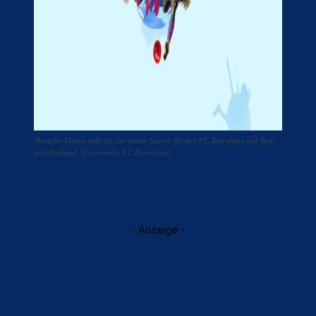
Memphis Depay geht ab der neuen Saison für den FC Barcelona auf Tore-
und Titeljagd. (Fotocredit: FC Barcelona)
- Anzeige -