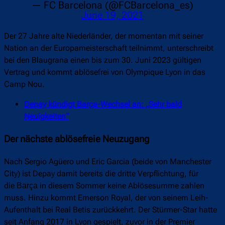
— FC Barcelona (@FCBarcelona_es)
June 19, 2021
Der 27 Jahre alte Niederländer, der momentan mit seiner
Nation an der Europameisterschaft teilnimmt, unterschreibt
bei den Blaugrana einen bis zum 30. Juni 2023 gültigen
Vertrag und kommt ablösefrei von Olympique Lyon in das
Camp Nou.
Depay kündigt Barça-Wechsel an: „Sehr bald
Neuigkeiten“
Der nächste ablösefreie Neuzugang
Nach Sergio Agüero und Eric Garcia (beide von Manchester
City) ist Depay damit bereits die dritte Verpflichtung, für
die
in diesem Sommer keine Ablösesumme zahlen
Barça
muss. Hinzu kommt Emerson Royal, der von seinem Leih-
Aufenthalt bei Real Betis zurückkehrt. Der Stürmer-Star hatte
seit Anfang 2017 in Lyon gespielt, zuvor in der Premier