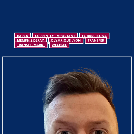
BARCA
CURRENTLY_IMPORTANT
FC BARCELONA
MEMPHIS DEPAY
OLYMPIQUE LYON
TRANSFER
TRANSFERMARKT
WECHSEL