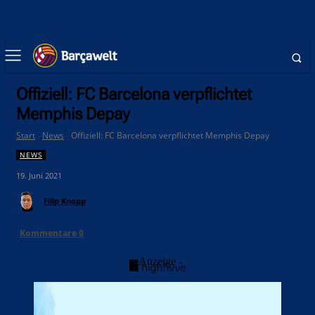
Offiziell: FC Barcelona verpflichtet
Memphis Depay
Start
News
Offiziell: FC Barcelona verpflichtet Memphis Depay
NEWS
19. Juni 2021
Filip Knopp
Kommentare
0
- Anzeige -