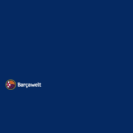
(9er) schließen bevor ich mir den Luxus gönne. Aber…
BILDERGALERIEN
Barça zurück im Camp Nou: Der große Comeback-Tag in Bildern
22. November 2025
Heim und auswärts: Das sollen die Trikots von Barça für die Saison
2025/26 sein
6. Januar 2025
WEITERE KATEGORIEN
News
4692
xTop News
4117
La Liga
3264
Champions League
1112
Interview & PK
888
Sonstiges
675
Kader
626
Transfermarkt
600