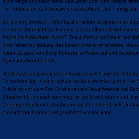
nicht lange und beförderte das Leder über den Keeper hinwe
Tor hätten sich wohl massiv verschlechtert. Das Timing war 
Bei seinem zweiten Treffer lässt er seinen Gegenspieler aus
einmal mehr machtlos. Hier war es vor allem die Schusstech
Pedro nicht häufiger invers?“ Den Hattrick machte er schließ
Eine Fehlentscheidung des Linienrichters verhinderte, das
feinen Zuspiel von Sergi Roberto ist Pedro auf und davon und
Spiel unterbrochen hat.
Nicht zu vergessen sind sein Assist zum 4:2 und der Elfmet
Toren beteiligt. In einer schweren Spielsituation gab er d
Präzision vor dem Tor. Er ist eben ein Dauerbrenner bei Bar
Situation für ihn auch sein mag, er beißt sich durch und läs
derjenige Spieler ist, der ihn am meisten beeindruckt. In A
die nicht hoch genug eingeschätzt werden kann.