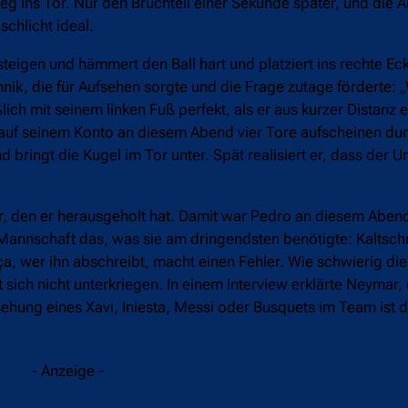
g ins Tor. Nur den Bruchteil einer Sekunde später, und die A
schlicht ideal.
steigen und hämmert den Ball hart und platziert ins rechte E
nik, die für Aufsehen sorgte und die Frage zutage förderte: 
lich mit seinem linken Fuß perfekt, als er aus kurzer Distanz e
s auf seinem Konto an diesem Abend vier Tore aufscheinen du
 bringt die Kugel im Tor unter. Spät realisiert er, dass der U
er, den er herausgeholt hat. Damit war Pedro an diesem Abend
er Mannschaft das, was sie am dringendsten benötigte: Kaltsch
ça, wer ihn abschreibt, macht einen Fehler. Wie schwierig di
st sich nicht unterkriegen. In einem Interview erklärte Neymar
nsehung eines Xavi, Iniesta, Messi oder Busquets im Team ist 
- Anzeige -