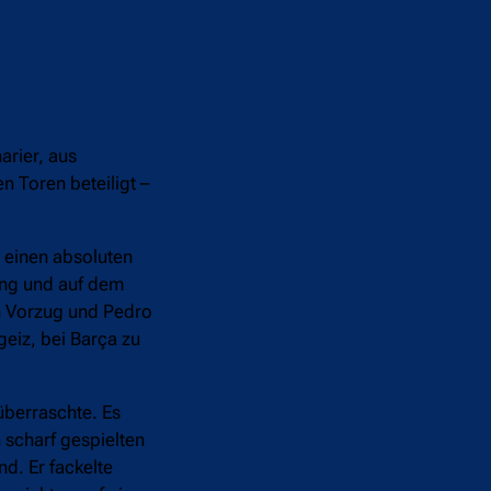
arier, aus
n Toren beteiligt –
 einen absoluten
ing und auf dem
en Vorzug und Pedro
geiz, bei Barça zu
überraschte. Es
 scharf gespielten
d. Er fackelte