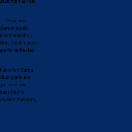
ussichten auf ein
ck – Moya war
„Warum spielt
iskalt einschob.
rften. Nach einem
nparteiische das
 an allen Barça-
näuzigkeit und
e persönliche
, dass Pedro
das eine Aussage,