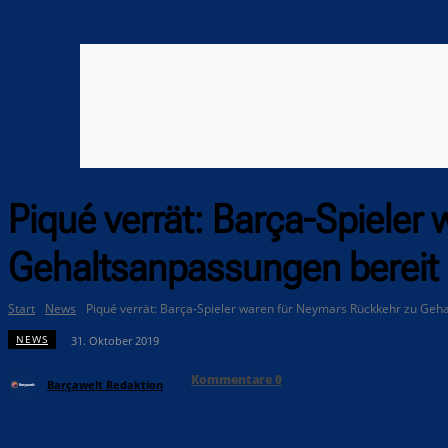
Piqué verrät: Barça-Spieler
Gehaltsanpassungen bereit
Start
News
Piqué verrät: Barça-Spieler waren für Neymars Rückkehr zu Geh
NEWS
31. Oktober 2019
Kommentare
0
Barçawelt Redaktion