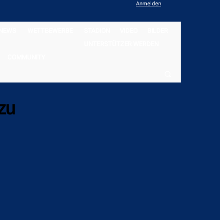
Anmelden
NEWS
WETTBEWERBE
STADION
VIDEO
BILDER
UNTERSTÜTZER WERDEN
COMMUNITY
zu