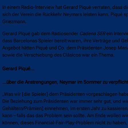
In einem Radio-Interview hat Gerard Piqué verraten, dass d
sich der Verein die Rückkehr Neymars leisten kann. Piqué s
Griezmann.
Gerard Piqué gab dem Radiosender
Cadena SER
ein Interv
dass Barcelonas Spieler bereit waren, ihre Verträge und G
Angebot hätten Piqué und Co. dem Präsidenten Josep Maria 
sowie die Verschiebung des Clásicos war ein Thema.
Gerard Piqué…
…über die Anstrengungen, Neymar im Sommer zu verpflicht
„Was wir [die Spieler] dem Präsidenten vorgeschlagen habe
Die Beziehung zum Präsidenten war immer sehr gut, und wir 
Gehältern/Prämien] einnehmen, im ersten Jahr zu kassieren,
kann – falls das das Problem sein sollte. Am Ende wollen w
können, dieses Financial-Fair-Play-Problem nicht zu haben,