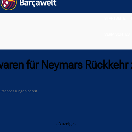
STARTSEITE
VERMISCHTES
 waren für Neymars Rückkehr 
altsanpassungen bereit
- Anzeige -