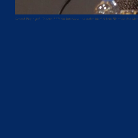
Gerard Piqué gab Cadena SER ein Interview und nahm hierbei kein Blatt vor den 
Teilen
F