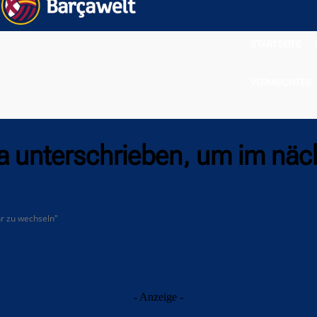
STARTSEITE
VERMISCHTES
ça unterschrieben, um im näc
hr zu wechseln"
- Anzeige -