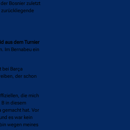
der Bosnier zuletzt
e zurückliegende
id aus dem Turnier
n. Im Bernabeu ein
t bei Barça
reiben, der schon
ffiziellen, die mich
 B in diesem
ça gemacht hat. Vor
 und es war kein
h bin wegen meines