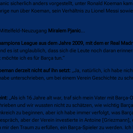
nic sicherlich anders vorgestellt, unter Ronald Koeman kam 
rige nun über Koeman, sein Verhältnis zu Lionel Messi sowi
Mittelfeld-Neuzugang
Miralem Pjanic
…
 Champions League aus dem Jahre 2009, mit dem er Real Madr
d es ist unglaublich, dass sich die Leute noch daran erinner
 möchte ich es für Barça tun.“
man derzeit nicht auf ihn setzt:
„Ja, natürlich, ich habe nich
habe unterschrieben, um bei einem Verein Geschichte zu sch
int:
„Als ich 16 Jahre alt war, traf sich mein Vater mit Barça-O
hrieben und wir wussten nicht zu schätzen, wie wichtig Barça
rankreich zu beginnen, aber ich habe immer verfolgt, was Bar
espräch, aber der Verein investierte in Antoine [Griezmann],
 mir den Traum zu erfüllen, ein Barça-Spieler zu werden. Ic