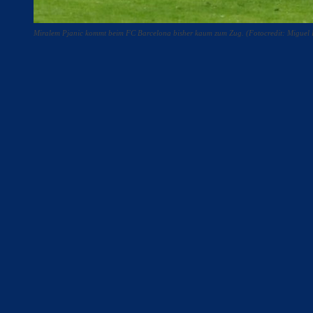
Miralem Pjanic kommt beim FC Barcelona bisher kaum zum Zug. (Fotocredit: Miguel 
Teilen
F