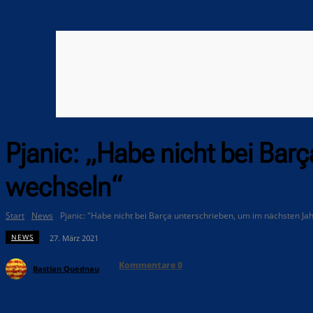
Pjanic: „Habe nicht bei Bar
wechseln“
Start
News
Pjanic: "Habe nicht bei Barça unterschrieben, um im nächsten Ja
NEWS
27. März 2021
Kommentare
0
Bastian Quednau