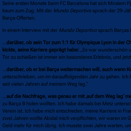
Seine ersten Monate beim FC Barcelona hat sich Miralem Pja
kaum zum Zug. Mit der
Mundo Deportivo
sprach der 29-Jäh
Barça-Offerten.
In einem Interview mit der
Mundo Deportivo
sprach Barças 
…
darüber, ob sein Tor zum 1:1 für Olympique Lyon in der
kickte, seine Karriere geprägt habe:
„
Es war wunderschön un
Tor zu schießen ist immer ein besonderes Erlebnis, und jetzt
…
darüber, ob er bei Barça weitermachen will, auch wenn Koe
unterschrieben, um im darauffolgenden Jahr zu gehen. Ich 
seit vielen Jahren auf meinem Weg lag.“
…
auf die Nachfrage, was genau er mit ‚auf dem Weg lag‘ me
zu Barça B holen wollten. Ich habe damals bei Metz untersc
Verein ist. Ich habe mich entschieden, meine Karriere in F
zwei Jahren wollte Abidal mich verpflichten, wir waren im G
Geld mehr für mich übrig. Ich musste zwei Jahre warten, um