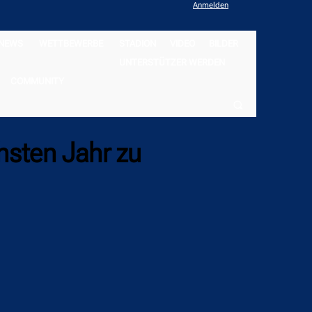
Anmelden
NEWS
WETTBEWERBE
STADION
VIDEO
BILDER
UNTERSTÜTZER WERDEN
COMMUNITY
hsten Jahr zu