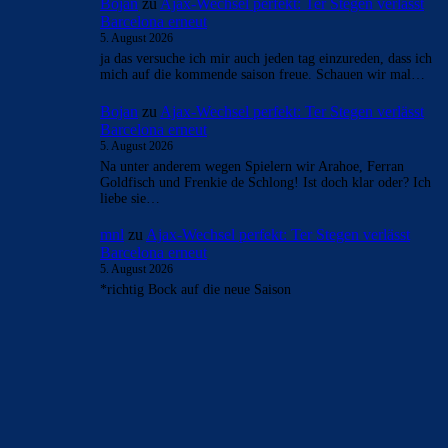
Bojan
zu
Ajax-Wechsel perfekt: Ter Stegen verlässt
Barcelona erneut
5. August 2026
ja das versuche ich mir auch jeden tag einzureden, dass ich
mich auf die kommende saison freue. Schauen wir mal…
Bojan
zu
Ajax-Wechsel perfekt: Ter Stegen verlässt
Barcelona erneut
5. August 2026
Na unter anderem wegen Spielern wir Arahoe, Ferran
Goldfisch und Frenkie de Schlong! Ist doch klar oder? Ich
liebe sie…
mnl
zu
Ajax-Wechsel perfekt: Ter Stegen verlässt
Barcelona erneut
5. August 2026
*richtig Bock auf die neue Saison
BILDERGALERIEN
Barça zurück im Camp Nou: Der große Comeback-Tag in Bildern
22. November 2025