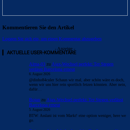
Kommentieren Sie den Artikel
Loggen Sie sich ein, um einen Kommentar abzugeben
- Anzeige -
AKTUELLE USER-KOMMENTARE
Alma-03
zu
Ajax-Wechsel perfekt: Ter Stegen
verlässt Barcelona erneut
6. August 2026
@dinho84culer Schaun wir mal, aber schön wäre es doch,
wenn wir uns hier rein sportlich fetzen könnten. Aber nein,
dafür…
Bojan
zu
Ajax-Wechsel perfekt: Ter Stegen verlässt
Barcelona erneut
5. August 2026
BTW: Asslani ist vom Markt! eine option weniger, here we
go.