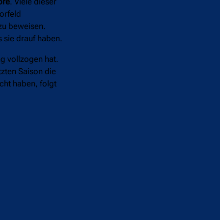
oré
. Viele dieser
orfeld
 zu beweisen.
 sie drauf haben.
g vollzogen hat.
tzten Saison die
cht haben, folgt