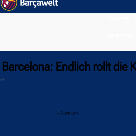
STARTSEITE
VERMISCHTES
Barcelona: Endlich rollt die 
eder
- Anzeige -