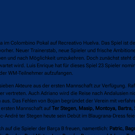
na im Colombino Pokal auf Recreativo Huelva. Das Spiel ist d
 vorher. Neuer Trainerstab, neue Spieler und frische Ambition
ppen und nach Möglichkeit umzukehren. Doch zunächst steht d
et wird. Luis Enrique hat für dieses Spiel 23 Spieler nomini
n der WM-Teilnehmer aufzufangen.
ieben Akteure aus der ersten Mannschaft zur Verfügung. Rafi
er vertreten. Auch Adriano wird die Reise nach Andalusien ni
n aus. Das Fehlen von Bojan begründet der Verein mit verfah
 ersten Mannschaft auf
Ter Stegen, Masip, Montoya, Bartra, 
rc-André ter Stegen heute sein Debüt im Blaugrana-Dress feie
h auf die Spieler der Barça B freuen, namentlich:
Patric, Bag