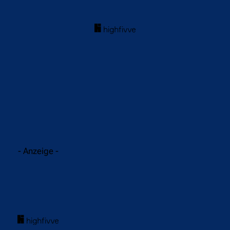
acebook
Twitter
WhatsApp
- Anzeige -