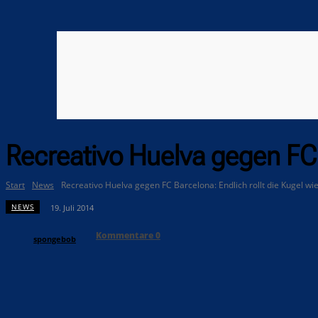
Recreativo Huelva gegen FC 
Start
News
Recreativo Huelva gegen FC Barcelona: Endlich rollt die Kugel wi
NEWS
19. Juli 2014
Kommentare
0
spongebob