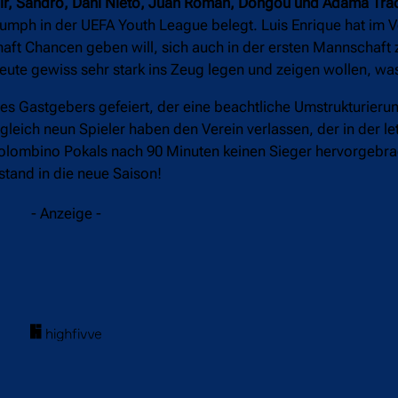
nir, Sandro, Dani Nieto, Juan Román, Dongou und Adama Tra
riumph in der UEFA Youth League belegt. Luis Enrique hat im V
aft Chancen geben will, sich auch in der ersten Mannschaft
ute gewiss sehr stark ins Zeug legen und zeigen wollen, was
s Gastgebers gefeiert, der eine beachtliche Umstrukturierun
gleich neun Spieler haben den Verein verlassen, der in der le
 Colombino Pokals nach 90 Minuten keinen Sieger hervorgebra
stand in die neue Saison!
- Anzeige -