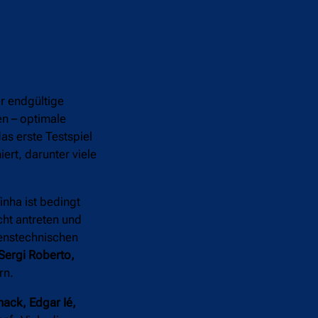
er endgültige
en – optimale
as erste Testspiel
ert, darunter viele
nha ist bedingt
cht antreten und
renstechnischen
Sergi Roberto,
rn.
nack, Edgar Ié,