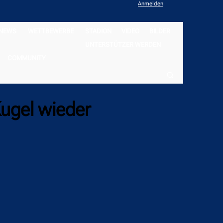
Anmelden
NEWS
WETTBEWERBE
STADION
VIDEO
BILDER
UNTERSTÜTZER WERDEN
COMMUNITY
Kugel wieder