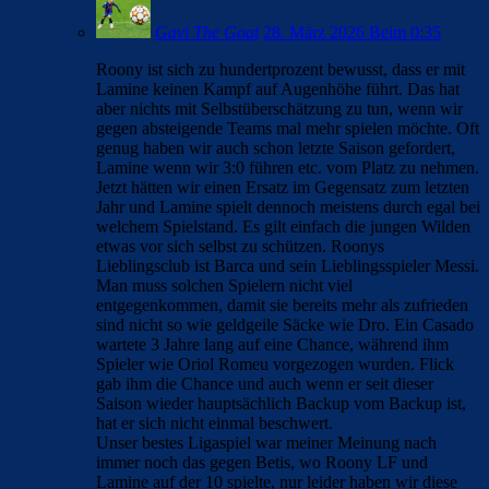
Gavi The Goat
28. März 2026 Beim 0:35
Roony ist sich zu hundertprozent bewusst, dass er mit
Lamine keinen Kampf auf Augenhöhe führt. Das hat
aber nichts mit Selbstüberschätzung zu tun, wenn wir
gegen absteigende Teams mal mehr spielen möchte. Oft
genug haben wir auch schon letzte Saison gefordert,
Lamine wenn wir 3:0 führen etc. vom Platz zu nehmen.
Jetzt hätten wir einen Ersatz im Gegensatz zum letzten
Jahr und Lamine spielt dennoch meistens durch egal bei
welchem Spielstand. Es gilt einfach die jungen Wilden
etwas vor sich selbst zu schützen. Roonys
Lieblingsclub ist Barca und sein Lieblingsspieler Messi.
Man muss solchen Spielern nicht viel
entgegenkommen, damit sie bereits mehr als zufrieden
sind nicht so wie geldgeile Säcke wie Dro. Ein Casado
wartete 3 Jahre lang auf eine Chance, während ihm
Spieler wie Oriol Romeu vorgezogen wurden. Flick
gab ihm die Chance und auch wenn er seit dieser
Saison wieder hauptsächlich Backup vom Backup ist,
hat er sich nicht einmal beschwert.
Unser bestes Ligaspiel war meiner Meinung nach
immer noch das gegen Betis, wo Roony LF und
Lamine auf der 10 spielte, nur leider haben wir diese