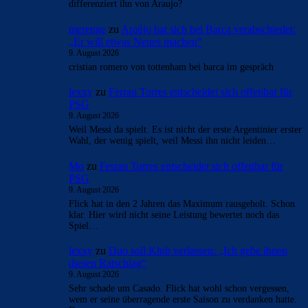
differenziert ihn von Araujo?
merenge
zu
Araújo hat sich bei Barça verabschiedet:
„Er will etwas Neues machen“
9. August 2026
cristian romero von tottenham bei barca im gespräch
lexxy
zu
Ferran Torres entscheidet sich offenbar für
PSG
9. August 2026
Weil Messi da spielt. Es ist nicht der erste Argentinier erster
Wahl, der wenig spielt, weil Messi ihn nicht leiden…
Mo
zu
Ferran Torres entscheidet sich offenbar für
PSG
9. August 2026
Flick hat in den 2 Jahren das Maximum rausgeholt. Schon
klar. Hier wird nicht seine Leistung bewertet noch das
Spiel…
lexxy
zu
Duo soll Klub verlassen: „Ich gebe ihnen
diesen Ratschlag“
9. August 2026
Sehr schade um Casado. Flick hat wohl schon vergessen,
wem er seine überragende erste Saison zu verdanken hatte.