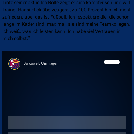
Trotz seiner aktuellen Rolle zeigt er sich kämpferisch und will
Trainer Hansi Flick überzeugen: „Zu 100 Prozent bin ich nicht
zufrieden, aber das ist Fußball. Ich respektiere die, die schon
lange im Kader sind, maximal, sie sind meine Teamkollegen.
Ich weiß, was ich leisten kann. Ich habe viel Vertrauen in
mich selbst.“
Überspringen
Überspringen