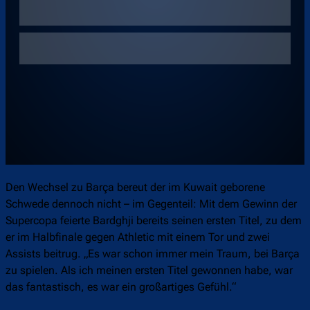
Den Wechsel zu Barça bereut der im Kuwait geborene
Schwede dennoch nicht – im Gegenteil: Mit dem Gewinn der
Supercopa feierte Bardghji bereits seinen ersten Titel, zu dem
er im Halbfinale gegen Athletic mit einem Tor und zwei
Assists beitrug. „Es war schon immer mein Traum, bei Barça
zu spielen. Als ich meinen ersten Titel gewonnen habe, war
das fantastisch, es war ein großartiges Gefühl.“