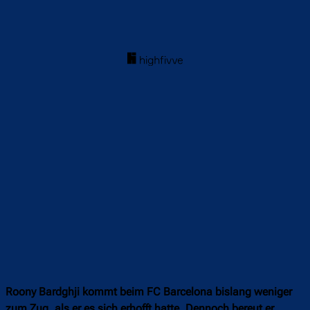
Roony Bardghji kommt beim FC Barcelona bislang weniger
zum Zug, als er es sich erhofft hatte. Dennoch bereut er