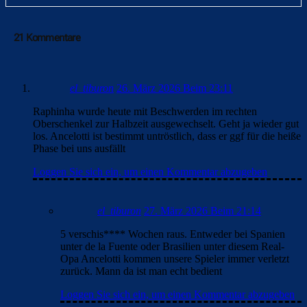
21 Kommentare
el_tiburon
26. März 2026 Beim 23:11
Raphinha wurde heute mit Beschwerden im rechten
Oberschenkel zur Halbzeit ausgewechselt. Geht ja wieder gut
los. Ancelotti ist bestimmt untröstlich, dass er ggf für die heiße
Phase bei uns ausfällt
Loggen Sie sich ein, um einen Kommentar abzugeben
el_tiburon
27. März 2026 Beim 21:14
5 verschis**** Wochen raus. Entweder bei Spanien
unter de la Fuente oder Brasilien unter diesem Real-
Opa Ancelotti kommen unsere Spieler immer verletzt
zurück. Mann da ist man echt bedient
Loggen Sie sich ein, um einen Kommentar abzugeben