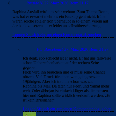
Rivaldo78
27. März 2026 Beim 21:17
Raphina Ausfall wird uns sehr wehtun. Zum Thema Ronni,
was hat er erwartet mehr als ein Backup geht nicht, früher
waren solche spieler froh überhaupt in so einem Verein auf
der bank zu setzen…..er leidet an selbstüberschätzung.
Loggen Sie sich ein, um einen Kommentar abzugeben
FC_Barcelona1
27. März 2026 Beim 21:27
Ich denk, soo schlecht ist er nicht. Er hat uns fallweise
schon Unberechenbarkeit auf der rechten Seite
gegeben.
Flick wird ihn brauchen und er muss seine Chance
nützen. Viel Druck für einen wenigeingesetzten
19jährigen. Aber ich trau im schon was zu.
Raphina bis Mai. Da täten nur Pedri und Yamal mehr
weh. Oder @bojan ist einfach klüger als die meisten
hier und Raphina sollte wirklich verkauft werden. „Er
ist kein Brssilianer“
Loggen Sie sich ein, um einen Kommentar abzugeben