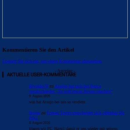
Kommentieren Sie den Artikel
Loggen Sie sich ein, um einen Kommentar abzugeben
- Anzeige -
AKTUELLE USER-KOMMENTARE
Rivaldo78
zu
Araújo hat sich bei Barça
verabschiedet: „Er will etwas Neues machen“
9. August 2026
was hat Araujo bei uns so verdient.
Bojan
zu
Ferran Torres entscheidet sich offenbar für
PSG
9. August 2026
fragen wir FC_Barsi1 damit er uns wieder mit seinem