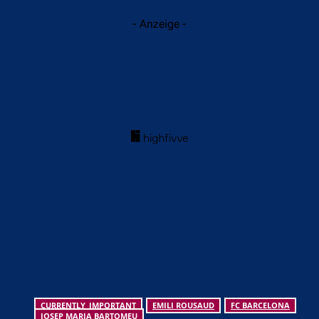
- Anzeige -
CURRENTLY_IMPORTANT
EMILI ROUSAUD
FC BARCELONA
JOSEP MARIA BARTOMEU