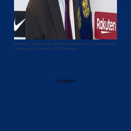
Trat zurück - und nun gegen Josep Maria Bartomeu nach: Ex-Vizepräsident
Emili Rousaud. (Fotocredit: © FC Barcelona)
- Anzeige -