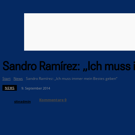
Sandro Ramírez: „Ich muss
Start
News
Sandro Ramírez: „Ich muss immer mein Bestes geben“
NEWS
9. September 2014
Kommentare
0
siteadmin