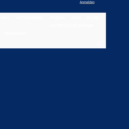
Anmelden
NEWS
WETTBEWERBE
STADION
VIDEO
BILDER
UNTERSTÜTZER WERDEN
COMMUNITY