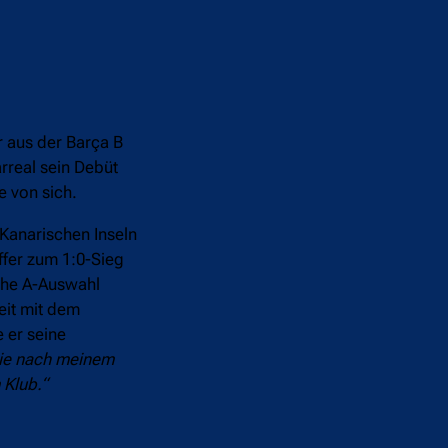
 aus der Barça B
arreal sein Debüt
e von sich.
Kanarischen Inseln
ffer zum 1:0-Sieg
sche A-Auswahl
eit mit dem
 er seine
 sie nach meinem
 Klub.“