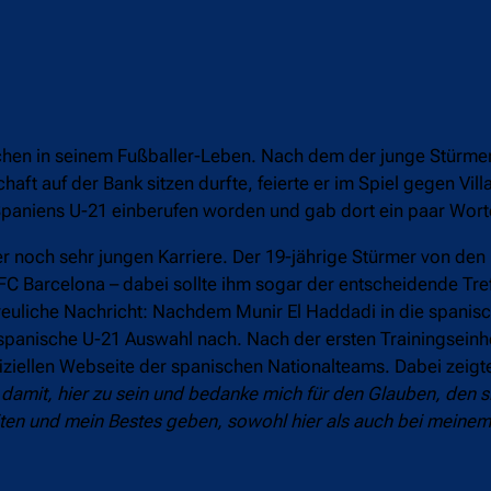
en in seinem Fußballer-Leben. Nach dem der junge Stürmer
ft auf der Bank sitzen durfte, feierte er im Spiel gegen Vill
r Spaniens U-21 einberufen worden und gab dort ein paar Wort
 noch sehr jungen Karriere. Der 19-jährige Stürmer von den 
C Barcelona – dabei sollte ihm sogar der entscheidende Tre
erfreuliche Nachricht: Nachdem Munir El Haddadi in die spani
 spanische U-21 Auswahl nach. Nach der ersten Trainingseinh
ziellen Webseite der spanischen Nationalteams. Dabei zeigte
n damit, hier zu sein und bedanke mich für den Glauben, den
beiten und mein Bestes geben, sowohl hier als auch bei meinem