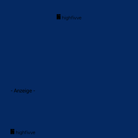
acebook
Twitter
WhatsApp
- Anzeige -