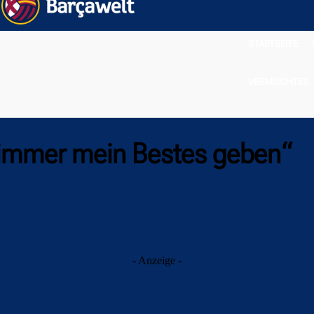
STARTSEITE
VERMISCHTES
 immer mein Bestes geben“
- Anzeige -