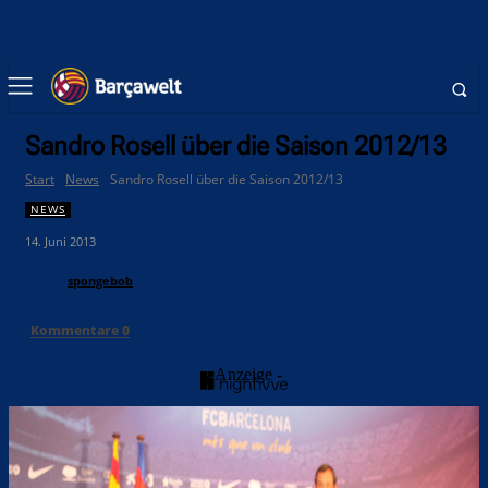
Sandro Rosell über die Saison 2012/13
Start
News
Sandro Rosell über die Saison 2012/13
NEWS
14. Juni 2013
spongebob
Kommentare
0
- Anzeige -