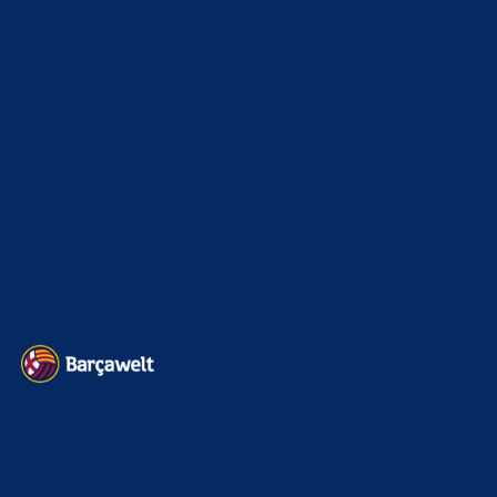
Champions League
1112
Interview & PK
888
Sonstiges
675
Kader
626
Transfermarkt
602
Impressum
Datenschutz
Kontakt