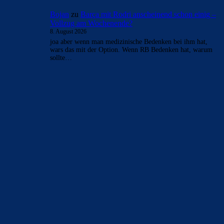
Bojan
zu
Barça mit Rodri anscheinend schon einig –
Vollzug am Wochenende?
8. August 2026
joa aber wenn man medizinische Bedenken bei ihm hat,
wars das mit der Option. Wenn RB Bedenken hat, warum
sollte…
BILDERGALERIEN
Barça zurück im Camp Nou: Der große Comeback-Tag in Bildern
22. November 2025
Heim und auswärts: Das sollen die Trikots von Barça für die Saison
2025/26 sein
6. Januar 2025
WEITERE KATEGORIEN
News
4694
xTop News
4119
La Liga
3264