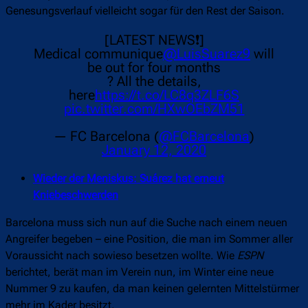
Genesungsverlauf vielleicht sogar für den Rest der Saison.
[LATEST NEWS❗]
Medical communique
@LuisSuarez9
will
be out for four months
? All the details,
here
https://t.co/LC8q3ZLF6S
pic.twitter.com/HXwOEbZM51
— FC Barcelona (
@FCBarcelona
)
January 12, 2020
Wieder der Meniskus: Suárez hat erneut
Kniebeschwerden
Barcelona muss sich nun auf die Suche nach einem neuen
Angreifer begeben – eine Position, die man im Sommer aller
Voraussicht nach sowieso besetzen wollte. Wie
ESPN
berichtet, berät man im Verein nun, im Winter eine neue
Nummer 9 zu kaufen, da man keinen gelernten Mittelstürmer
mehr im Kader besitzt.