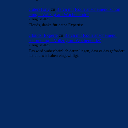
CulersTony
zu
Barça mit Rodri anscheinend schon
einig – Vollzug am Wochenende?
7. August 2026
Clouds, danke für deine Expertise
Clouds: Experte
zu
Barça mit Rodri anscheinend
schon einig – Vollzug am Wochenende?
7. August 2026
Das wird wahrscheinlich daran liegen, dass er das gefordert
hat und wir haben eingewilligt.
BILDERGALERIEN
Barça zurück im Camp Nou: Der große Comeback-Tag in Bildern
22. November 2025
Heim und auswärts: Das sollen die Trikots von Barça für die Saison
2025/26 sein
6. Januar 2025
WEITERE KATEGORIEN