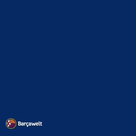
News
4693
xTop News
4118
La Liga
3264
Champions League
1112
Interview & PK
888
Sonstiges
675
Kader
626
Transfermarkt
601
Impressum
Datenschutz
Kontakt