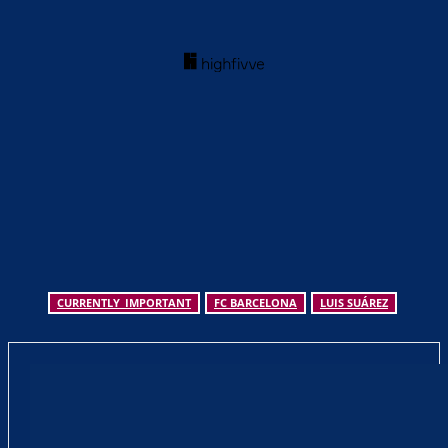
CURRENTLY_IMPORTANT
FC BARCELONA
LUIS SUÁREZ