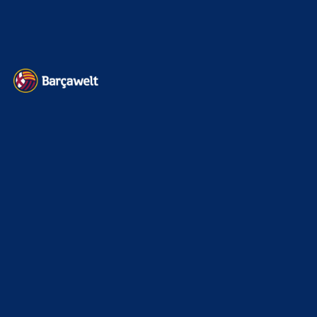
Heim und auswärts: Das sollen die Trikots von Barça für die Saison
2025/26 sein
6. Januar 2025
WEITERE KATEGORIEN
News
4693
xTop News
4118
La Liga
3264
Champions League
1112
Interview & PK
888
Sonstiges
675
Kader
626
Transfermarkt
601
Impressum
Datenschutz