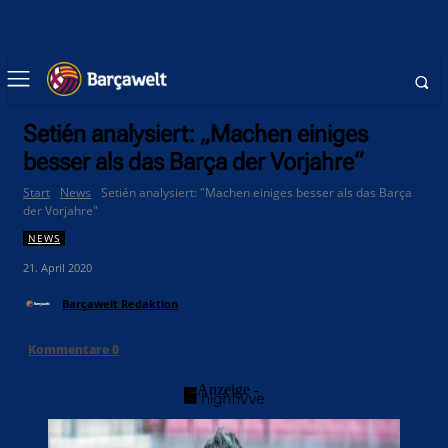
Setién analysiert: „Machen einiges
besser als das Barça der Vorjahre“
Start
News
Setién analysiert: "Machen einiges besser als das Barça
der Vorjahre"
NEWS
21. April 2020
Barçawelt Redaktion
Kommentare
0
- Anzeige -