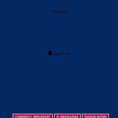
- Anzeige -
CURRENTLY_IMPORTANT
FC BARCELONA
QUIQUE SETIEN