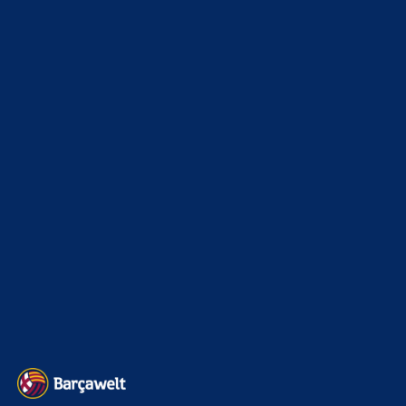
22. November 2025
Heim und auswärts: Das sollen die Trikots von Barça für die Saison
2025/26 sein
6. Januar 2025
WEITERE KATEGORIEN
News
4693
xTop News
4118
La Liga
3264
Champions League
1112
Interview & PK
888
Sonstiges
675
Kader
626
Transfermarkt
601
Impressum
Datenschutz