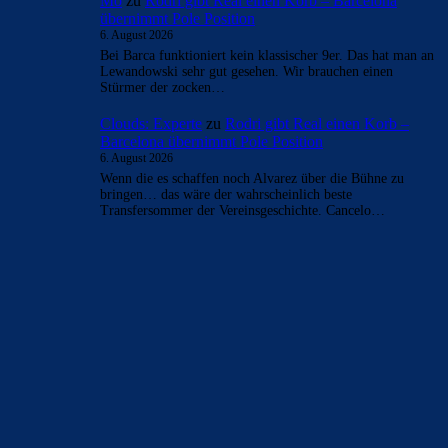
7. August 2026
@Cloud: Einmal antworte ich dir, damit du dich nicht vor
Traurigkeit mit Kamillentee vergiftest, oder dich vielleicht
andersweitig "entleibst": Du…
Mo
zu
Rodri gibt Real einen Korb – Barcelona
übernimmt Pole Position
6. August 2026
Bei Barca funktioniert kein klassischer 9er. Das hat man an
Lewandowski sehr gut gesehen. Wir brauchen einen
Stürmer der zocken…
Clouds: Experte
zu
Rodri gibt Real einen Korb –
Barcelona übernimmt Pole Position
6. August 2026
Wenn die es schaffen noch Alvarez über die Bühne zu
bringen… das wäre der wahrscheinlich beste
Transfersommer der Vereinsgeschichte. Cancelo…
BILDERGALERIEN
Barça zurück im Camp Nou: Der große Comeback-Tag in Bildern