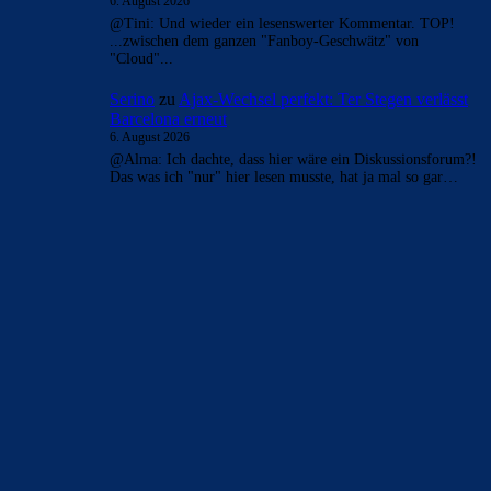
- Anzeige -
AKTUELLE USER-KOMMENTARE
MightyGuy
zu
Ajax-Wechsel perfekt: Ter Stegen
verlässt Barcelona erneut
6. August 2026
alma Du bleibst ein Heuchler.... machst weiterhin den
Sheriff aber eigentlich nur wenn fc_barcelona1 was sagt ..
Hier schießen so…
Mo
zu
Ajax-Wechsel perfekt: Ter Stegen verlässt
Barcelona erneut
6. August 2026
Vlahovic wäre sogar ein Upgrade. Ablösefrei kannste nichts
falsch machen