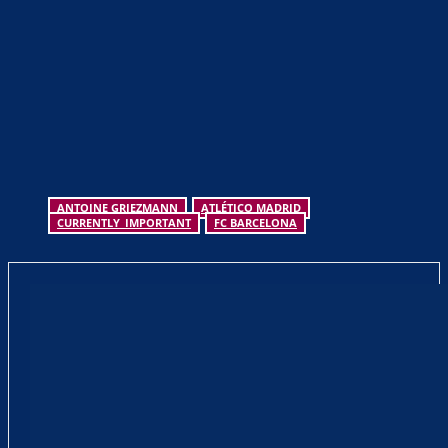
ANTOINE GRIEZMANN
ATLÉTICO MADRID
CURRENTLY_IMPORTANT
FC BARCELONA