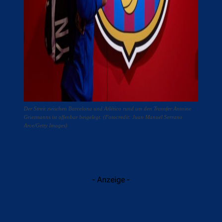
Der Streit zwischen Barcelona und Atlético rund um den Transfer Antoine
Griezmanns ist offenbar beigelegt. (Fotocredit: Juan Manuel Serrano
Arce/Getty Images)
- Anzeige -