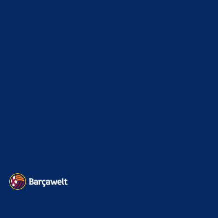
ChrisR
zu
Ajax-Wechsel perfekt: Ter Stegen verlässt
Barcelona erneut
6. August 2026
Ferran Torres da el 'Sí quiero' al PSG Soll er doch, weine
dem keine Träne nach, und 40 +? sollten…
Serino
zu
Ajax-Wechsel perfekt: Ter Stegen verlässt
Barcelona erneut
6. August 2026
@Tini: Und wieder ein lesenswerter Kommentar. TOP!
...zwischen dem ganzen "Fanboy-Geschwätz" von
"Cloud"...
Serino
zu
Ajax-Wechsel perfekt: Ter Stegen verlässt
Barcelona erneut
6. August 2026
@Alma: Ich dachte, dass hier wäre ein Diskussionsforum?!
Das was ich "nur" hier lesen musste, hat ja mal so gar…
BILDERGALERIEN
Barça zurück im Camp Nou: Der große Comeback-Tag in Bildern
22. November 2025