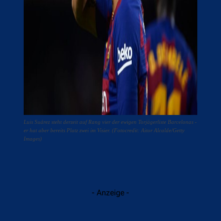
Luis Suárez steht derzeit auf Rang vier der ewigen Torjägerliste Barcelonas -
er hat aber bereits Platz zwei im Visier. (Fotocredit: Aitor Alcalde/Getty
Images)
- Anzeige -