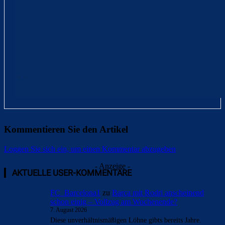
Kommentieren Sie den Artikel
Loggen Sie sich ein, um einen Kommentar abzugeben
- Anzeige -
AKTUELLE USER-KOMMENTARE
FC_Barcelona1
zu
Barça mit Rodri anscheinend
schon einig – Vollzug am Wochenende?
7. August 2026
Diese unverhältnismäßigen Löhne gibts bereits Jahre.