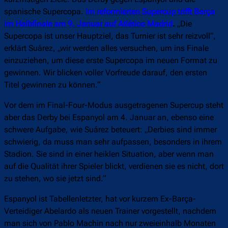
spanische Supercopa.
Im reformierten Supercup trifft Barça
im Halbfinale am 9. Januar auf Atlético Madrid
.
„Die
Supercopa ist unser Hauptziel, das Turnier ist sehr reizvoll“,
erklärt Suárez, „wir werden alles versuchen, um ins Finale
einzuziehen, um diese erste Supercopa im neuen Format zu
gewinnen. Wir blicken voller Vorfreude darauf, den ersten
Titel gewinnen zu können.“
Vor dem im Final-Four-Modus ausgetragenen Supercup steht
aber das Derby bei Espanyol am 4. Januar an, ebenso eine
schwere Aufgabe, wie Suárez beteuert: „Derbies sind immer
schwierig, da muss man sehr aufpassen, besonders in ihrem
Stadion. Sie sind in einer heiklen Situation, aber wenn man
auf die Qualität ihrer Spieler blickt, verdienen sie es nicht, dort
zu stehen, wo sie jetzt sind.“
Espanyol ist Tabellenletzter, hat vor kurzem Ex-Barça-
Verteidiger Abelardo als neuen Trainer vorgestellt, nachdem
man sich von Pablo Machin nach nur zweieinhalb Monaten