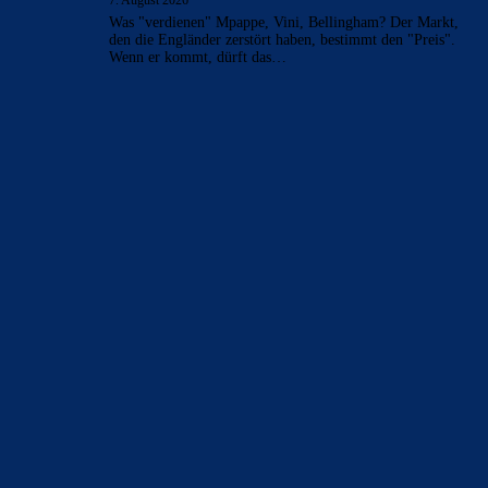
7. August 2026
Was "verdienen" Mpappe, Vini, Bellingham? Der Markt,
den die Engländer zerstört haben, bestimmt den "Preis".
Wenn er kommt, dürft das…
BILDERGALERIEN
Barça zurück im Camp Nou: Der große Comeback-Tag in Bildern
22. November 2025
Heim und auswärts: Das sollen die Trikots von Barça für die Saison
2025/26 sein
6. Januar 2025
WEITERE KATEGORIEN
News
4693
xTop News
4118
La Liga
3264
Champions League
1112
Interview & PK
888
Sonstiges
675