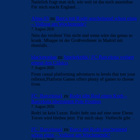
Natürlich fragt man sich, wie weit ist das noch ausreizbar.
Für mich macht England…
Alma-03
zu
Barça mit Rodri anscheinend schon einig
– Vollzug am Wochenende?
7. August 2026
Nein das verdient Vini nicht und wenn wäre das genau so
krank. Mbappe ist der Großverdiener in Madrid mit
ebenfalls…
blackmonlan
zu
Spielerkritik | FC Barcelona verliert
erneut den Clásico
7. August 2026
From casual platforming adventures to levels that test your
reflexes,Platform Games offers plenty of games to choose
from.
FC_Barcelona1
zu
Rodri gibt Real einen Korb –
Barcelona übernimmt Pole Position
7. August 2026
Rodri ist kein Luxus. Rodri hebt uns auf eine neue Ebene.
Torres wird bleiben jetzt. Für mich okay. Vielleicht gibt…
FC_Barcelona1
zu
Barça mit Rodri anscheinend
schon einig – Vollzug am Wochenende?