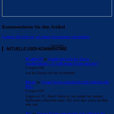
Kommentieren Sie den Artikel
Loggen Sie sich ein, um einen Kommentar abzugeben
- Anzeige -
AKTUELLE USER-KOMMENTARE
Rivaldo78
zu
Araújo hat sich bei Barça
verabschiedet: „Er will etwas Neues machen“
9. August 2026
was hat Araujo bei uns so verdient.
Bojan
zu
Ferran Torres entscheidet sich offenbar für
PSG
9. August 2026
fragen wir FC_Barsi1 damit er uns wieder mit seinem
Ballwissen erleuchten kann! Der wird aber schon im Bett
sein und…
Mo
zu
Ferran Torres entscheidet sich offenbar für