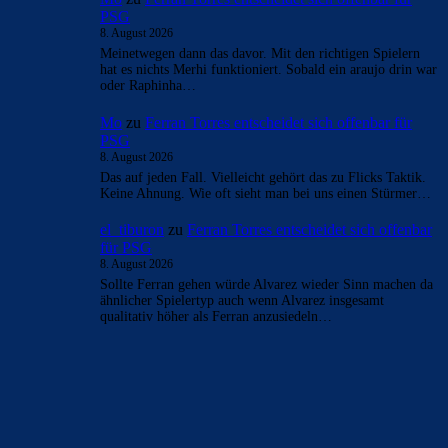
PSG
8. August 2026
Meinetwegen dann das davor. Mit den richtigen Spielern
hat es nichts Merhi funktioniert. Sobald ein araujo drin war
oder Raphinha…
Mo
zu
Ferran Torres entscheidet sich offenbar für
PSG
8. August 2026
Das auf jeden Fall. Vielleicht gehört das zu Flicks Taktik.
Keine Ahnung. Wie oft sieht man bei uns einen Stürmer…
el_tiburon
zu
Ferran Torres entscheidet sich offenbar
für PSG
8. August 2026
Sollte Ferran gehen würde Alvarez wieder Sinn machen da
ähnlicher Spielertyp auch wenn Alvarez insgesamt
qualitativ höher als Ferran anzusiedeln…
BILDERGALERIEN
Barça zurück im Camp Nou: Der große Comeback-Tag in Bildern