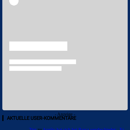
Überspringen
Überspringen
- Anzeige -
AKTUELLE USER-KOMMENTARE
Tini
zu
Araújo hat sich bei Barça verabschiedet: „Er