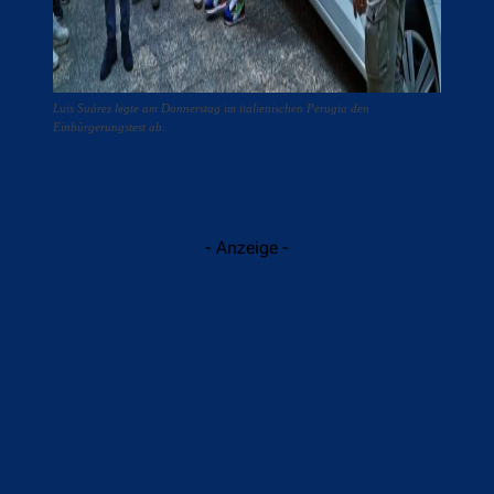
Luis Suárez legte am Donnerstag im italienischen Perugia den
Einbürgerungstest ab.
- Anzeige -