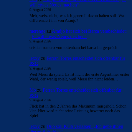
will etwas Neues machen“
9. August 2026
Meh, weiss nicht, was ich generell davon halten soll. Was
differenziert ihn von Araujo?
merenge
zu
Araújo hat sich bei Barça verabschiedet:
„Er will etwas Neues machen“
9. August 2026
cristian romero von tottenham bei barca im gespräch
lexxy
zu
Ferran Torres entscheidet sich offenbar für
PSG
9. August 2026
Weil Messi da spielt. Es ist nicht der erste Argentinier erster
Wahl, der wenig spielt, weil Messi ihn nicht leiden…
Mo
zu
Ferran Torres entscheidet sich offenbar für
PSG
9. August 2026
Flick hat in den 2 Jahren das Maximum rausgeholt. Schon
klar. Hier wird nicht seine Leistung bewertet noch das
Spiel…
lexxy
zu
Duo soll Klub verlassen: „Ich gebe ihnen
diesen Ratschlag“