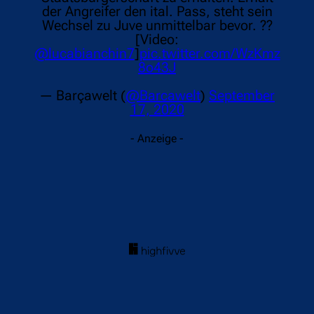
der Angreifer den ital. Pass, steht sein
Wechsel zu Juve unmittelbar bevor. ??
[Video:
@lucabianchin7
]
pic.twitter.com/WzKmz
8o43J
— Barçawelt (
@Barcawelt
)
September
17, 2020
- Anzeige -