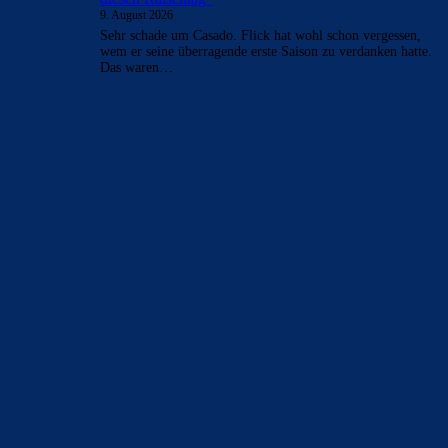
9. August 2026
Sehr schade um Casado. Flick hat wohl schon vergessen,
wem er seine überragende erste Saison zu verdanken hatte.
Das waren…
BILDERGALERIEN
Barça zurück im Camp Nou: Der große Comeback-Tag in Bildern
22. November 2025
Heim und auswärts: Das sollen die Trikots von Barça für die Saison
2025/26 sein
6. Januar 2025
WEITERE KATEGORIEN
News
4697
xTop News
4124
La Liga
3264
Champions League
1112
Interview & PK
888