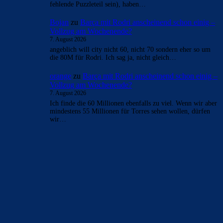
FC_Barcelona1
zu
Barça mit Rodri anscheinend
schon einig – Vollzug am Wochenende?
7. August 2026
Anscheinend soll (hier auf der Plattform: muss) die CL
gewonnen werden. Wenns gelingt (Rodri könntd das
fehlende Puzzleteil sein), haben…
Bojan
zu
Barça mit Rodri anscheinend schon einig –
Vollzug am Wochenende?
7. August 2026
angeblich will city nicht 60, nicht 70 sondern eher so um
die 80M für Rodri. Ich sag ja, nicht gleich…
orange
zu
Barça mit Rodri anscheinend schon einig –
Vollzug am Wochenende?
7. August 2026
Ich finde die 60 Millionen ebenfalls zu viel. Wenn wir aber
mindestens 55 Millionen für Torres sehen wollen, dürfen
wir…
BILDERGALERIEN