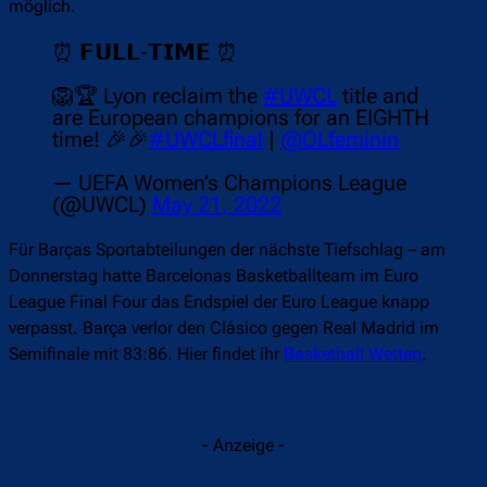
möglich.
⏰ 𝗙𝗨𝗟𝗟-𝗧𝗜𝗠𝗘 ⏰
🦁🏆 Lyon reclaim the
#UWCL
title and
are European champions for an EIGHTH
time! 🎉🎉
#UWCLfinal
|
@OLfeminin
— UEFA Women’s Champions League
(@UWCL)
May 21, 2022
Für Barças Sportabteilungen der nächste Tiefschlag – am
Donnerstag hatte Barcelonas Basketballteam im Euro
League Final Four das Endspiel der Euro League knapp
verpasst. Barça verlor den Clásico gegen Real Madrid im
Semifinale mit 83:86. Hier findet ihr
Basketball Wetten
.
- Anzeige -