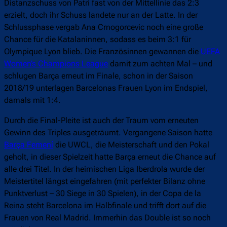
Distanzschuss von Patri fast von der Mittellinie das 2:3
erzielt, doch ihr Schuss landete nur an der Latte. In der
Schlussphase vergab Ana Crnogorcevic noch eine große
Chance für die Katalaninnen, sodass es beim 3:1 für
Olympique Lyon blieb. Die Französinnen gewannen die
UEFA
Women’s Champions League
damit zum achten Mal – und
schlugen Barça erneut im Finale, schon in der Saison
2018/19 unterlagen Barcelonas Frauen Lyon im Endspiel,
damals mit 1:4.
Durch die Final-Pleite ist auch der Traum vom erneuten
Gewinn des Triples ausgeträumt. Vergangene Saison hatte
Barça Femení
die UWCL, die Meisterschaft und den Pokal
geholt, in dieser Spielzeit hatte Barça erneut die Chance auf
alle drei Titel. In der heimischen Liga Iberdrola wurde der
Meistertitel längst eingefahren (mit perfekter Bilanz ohne
Punktverlust – 30 Siege in 30 Spielen), in der Copa de la
Reina steht Barcelona im Halbfinale und trifft dort auf die
Frauen von Real Madrid. Immerhin das Double ist so noch