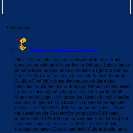
1 Kommentar
Heroturtle
22. Mai 2022 Beim 3:32
Alles in Allem haben unsere Ladies ein großartiges Spiel
gemacht und gekämpft bis zur letzten Sekunde. Leider fanden
sie nur schwer ins Spiel und das schnelle 0:1 gefolgt vom 0:2
in der 23. Min waren dann auch noch ein Schock obendrauf.
Zu allem Übel fehlte ihnen dann auch noch das nötige
Quenchen Glück bei ihrer Aufholjagd. Dennoch haben unsere
Ladies so überzeugend gekämpft, dass ich sogar in der 88.
Minute noch dachte, sie würden den Ausgleich noch schaffen.
Schade und dennoch Glückwunsch zu einem überragenden
Vizemeister. ÜBERRAGEND nicht nur, weil sie das Spiel
mit Ausnahme der Gegentreffer komplett im Griff hatten,
sondern ÜBERRAGEND auch, weil man sich den Weg mal
betrachten sollte, den unsere Ladies bis in dieses Finale
zurückgelegt hatten. Darauf kann jeder Cule stolz sein, auch