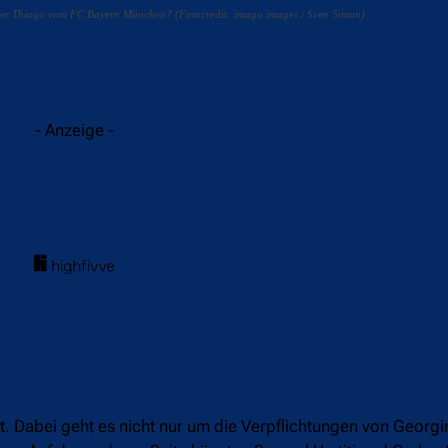
 oder Thiago vom FC Bayern München? (Fotocredit: imago images / Sven Simon)
acebook
Twitter
WhatsApp
- Anzeige -
rt. Dabei geht es nicht nur um die Verpflichtungen von Georg