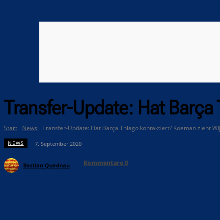
Transfer-Update: Hat Barça 
Start
News
Transfer-Update: Hat Barça Thiago kontaktiert? Koeman zieht Wi
NEWS
7. September 2020
Kommentare
0
Bastian Quednau