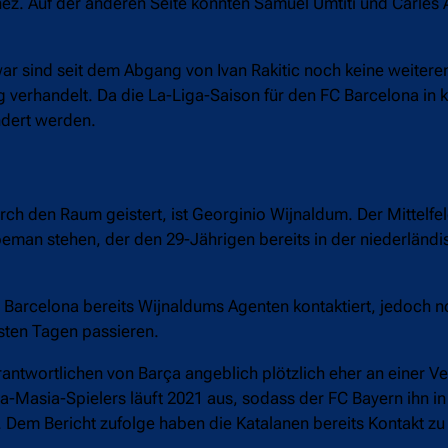
ez. Auf der anderen Seite könnten Samuel Umtiti und Carles 
ar sind seit dem Abgang von Ivan Rakitic noch keine weitere
g verhandelt. Da die La-Liga-Saison für den FC Barcelona in
ündert werden.
ch den Raum geistert, ist Georginio Wijnaldum. Der Mittelfe
oeman stehen, der den 29-Jährigen bereits in der niederländ
Barcelona bereits Wijnaldums Agenten kontaktiert, jedoch noc
sten Tagen passieren.
rantwortlichen von Barça angeblich plötzlich eher an einer Ve
 La-Masia-Spielers läuft 2021 aus, sodass der FC Bayern ihn
 Dem Bericht zufolge haben die Katalanen bereits Kontakt z