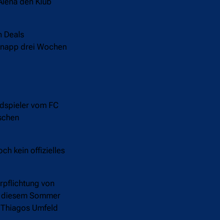
Aleñá den Klub
n Deals
 knapp drei Wochen
ldspieler vom FC
ischen
h kein offizielles
rpflichtung von
 in diesem Sommer
u Thiagos Umfeld