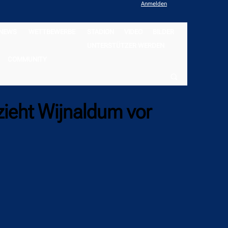
Anmelden
NEWS
WETTBEWERBE
STADION
VIDEO
BILDER
UNTERSTÜTZER WERDEN
COMMUNITY
zieht Wijnaldum vor