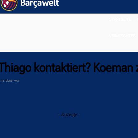
STARTSEITE
VERMISCHTES
Thiago kontaktiert? Koeman 
jnaldum vor
- Anzeige -