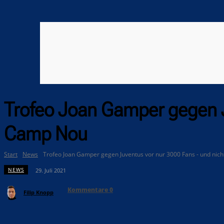
Trofeo Joan Gamper gegen J
Camp Nou
Start
News
Trofeo Joan Gamper gegen Juventus vor nur 3000 Fans - und nicht
NEWS
29. Juli 2021
Kommentare
0
Filip Knopp