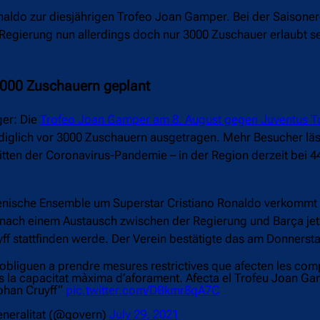
naldo zur diesjährigen Trofeo Joan Gamper. Bei der Saisone
 Regierung nun allerdings doch nur 3000 Zuschauer erlaubt s
.000 Zuschauern geplant
ger: Die
Trofeo Joan Gamper am 8. August gegen Juventus Tu
lediglich vor 3000 Zuschauern ausgetragen. Mehr Besucher läs
tten der Coronavirus-Pandemie – in der Region derzeit bei 44
lienische Ensemble um Superstar Cristiano Ronaldo verkommt 
l nach einem Austausch zwischen der Regierung und Barça jet
ff stattfinden werde. Der Verein bestätigte das am Donners
 obliguen a prendre mesures restrictives que afecten les com
es la capacitat màxima d’aforament. Afecta el Trofeu Joan G
Johan Cruyff“
pic.twitter.com/DBkmr8qA7C
neralitat (@govern)
July 29, 2021