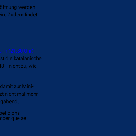
röffnung werden
ein. Zudem findet
rin (21:30 Uhr)
st die katalanische
8 – nicht zu, wie
damit zur Mini-
zt nicht mal mehr
tagabend.
peticions
amper que se