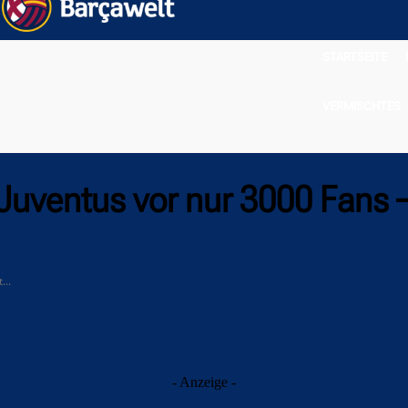
STARTSEITE
VERMISCHTES
uventus vor nur 3000 Fans –
...
- Anzeige -