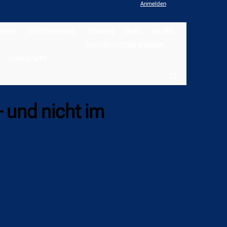
Anmelden
NEWS
WETTBEWERBE
STADION
VIDEO
BILDER
UNTERSTÜTZER WERDEN
COMMUNITY
 und nicht im