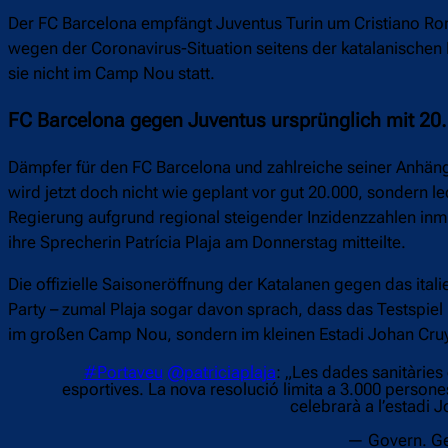
Der FC Barcelona empfängt Juventus Turin um Cristiano Ro
wegen der Coronavirus-Situation seitens der katalanischen
sie nicht im Camp Nou statt.
FC Barcelona gegen Juventus ursprünglich mit 20
Dämpfer für den FC Barcelona und zahlreiche seiner Anhän
wird jetzt doch nicht wie geplant vor gut 20.000, sondern 
Regierung aufgrund regional steigender Inzidenzzahlen inmi
ihre Sprecherin Patrícia Plaja am Donnerstag mitteilte.
Die offizielle Saisoneröffnung der Katalanen gegen das ita
Party – zumal Plaja sogar davon sprach, dass das Testspie
im großen Camp Nou, sondern im kleinen Estadi Johan Cruy
#Portaveu
@patriciaplaja
: „Les dades sanitàries
esportives. La nova resolució limita a 3.000 person
celebrarà a l’estadi 
— Govern. Ge