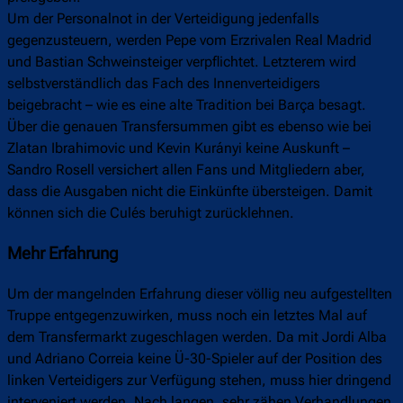
Um der Personalnot in der Verteidigung jedenfalls
gegenzusteuern, werden Pepe vom Erzrivalen Real Madrid
und Bastian Schweinsteiger verpflichtet. Letzterem wird
selbstverständlich das Fach des Innenverteidigers
beigebracht – wie es eine alte Tradition bei Barça besagt.
Über die genauen Transfersummen gibt es ebenso wie bei
Zlatan Ibrahimovic und Kevin Kurányi keine Auskunft –
Sandro Rosell versichert allen Fans und Mitgliedern aber,
dass die Ausgaben nicht die Einkünfte übersteigen. Damit
können sich die Culés beruhigt zurücklehnen.
Mehr Erfahrung
Um der mangelnden Erfahrung dieser völlig neu aufgestellten
Truppe entgegenzuwirken, muss noch ein letztes Mal auf
dem Transfermarkt zugeschlagen werden. Da mit Jordi Alba
und Adriano Correia keine Ü-30-Spieler auf der Position des
linken Verteidigers zur Verfügung stehen, muss hier dringend
interveniert werden. Nach langen, sehr zähen Verhandlungen