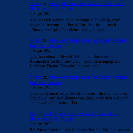
- Anzeige -
AKTUELLE USER-KOMMENTARE
Serino
zu
Rodri gibt Real einen Korb – Barcelona
übernimmt Pole Position
7. August 2026
Also was ich gelesen habe, verlangt Vlahovic ja, trotz
langer Verletzung und Form-/Torkrise, immer noch
"Mondpreise" plus "ähnliches Handgeld wie…
Serino
zu
Ajax-Wechsel perfekt: Ter Stegen verlässt
Barcelona erneut
7. August 2026
@fc_barcelona1: Mensch! Fühle dich doch von einem
Kommentar nicht immer gleich persönlich angegriffen!
Und zum Thema "Negreira" gibt es nicht…
Serino
zu
Ajax-Wechsel perfekt: Ter Stegen verlässt
Barcelona erneut
7. August 2026
@Cloud: Einmal antworte ich dir, damit du dich nicht vor
Traurigkeit mit Kamillentee vergiftest, oder dich vielleicht
andersweitig "entleibst": Du…