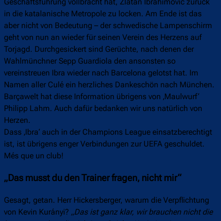
Geschäftsführung vollbracht hat, Zlatan Ibrahimovic zurück
in die katalanische Metropole zu locken. Am Ende ist das
aber nicht von Bedeutung – der schwedische Lampenschirm
geht von nun an wieder für seinen Verein des Herzens auf
Torjagd. Durchgesickert sind Gerüchte, nach denen der
Wahlmünchner Sepp Guardiola den ansonsten so
vereinstreuen Ibra wieder nach Barcelona gelotst hat. Im
Namen aller Culé ein herzliches Dankeschön nach München.
Barçawelt hat diese Information übrigens von ‚Maulwurf‘
Philipp Lahm. Auch dafür bedanken wir uns natürlich von
Herzen.
Dass ‚Ibra‘ auch in der Champions League einsatzberechtigt
ist, ist übrigens enger Verbindungen zur UEFA geschuldet.
Més que un club!
„Das musst du den Trainer fragen, nicht mir“
Gesagt, getan. Herr Hickersberger, warum die Verpflichtung
von Kevin Kurányi?
„Das ist ganz klar, wir brauchen nicht die