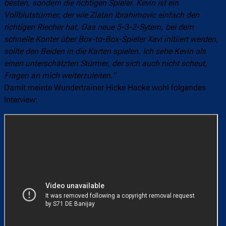
besten, sondern die richtigen Spieler. Kevin ist ein
Vollblutstürmer, der wie Zlatan Ibrahimovic einfach den
richtigen Riecher hat. Das neue 5-3-2-Sytem, bei dem
schnelle Konter über Box-to-Box-Spieler Xavi initiiert werden,
sollte den Beiden in die Karten spielen. Ich sehe Kevin als
einen unterschätzten Stürmer, der sich auch nicht scheut,
Fragen an mich weiterzuleiten.“
Damit meinte Wundertrainer Hicke Hacke wohl folgendes
Interview: