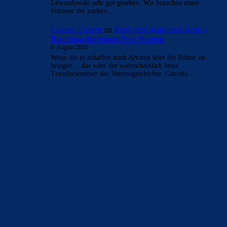
Mo
zu
Rodri gibt Real einen Korb – Barcelona
übernimmt Pole Position
6. August 2026
Bei Barca funktioniert kein klassischer 9er. Das hat man an
Lewandowski sehr gut gesehen. Wir brauchen einen
Stürmer der zocken…
Clouds: Experte
zu
Rodri gibt Real einen Korb –
Barcelona übernimmt Pole Position
6. August 2026
Wenn die es schaffen noch Alvarez über die Bühne zu
bringen… das wäre der wahrscheinlich beste
Transfersommer der Vereinsgeschichte. Cancelo…
BILDERGALERIEN
Barça zurück im Camp Nou: Der große Comeback-Tag in Bildern
22. November 2025
Heim und auswärts: Das sollen die Trikots von Barça für die Saison
2025/26 sein