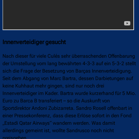
Innenverteidiger gesucht
Nach dieser für viele Culés sehr überraschenden Offenbarung
der Umstellung vom lang bewährten 4-3-3 auf ein 5-3-2 stellt
sich die Frage der Besetzung von Barças Innenverteidigung.
Seit dem Abgang von Marc Bartra, dessen Darbietungen auf
keine Kuhhaut mehr gingen, sind nur noch drei
Innenverteidiger im Kader. Bartra wurde kurzerhand für 5 Mio.
Euro zu Barca B transferiert – so die Auskunft von
Sportdirektor Andoni Zubizarreta. Sandro Rosell offenbart in
einer Pressekonferenz, dass diese Erlöse sofort in den Fond
„Estadi Qatar Airways“ wandern werden. Was damit
allerdings gemeint ist, wollte Sandrusco noch nicht
preisgeben.