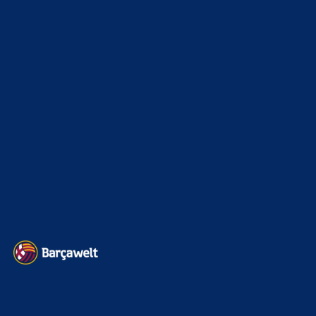
6. Januar 2025
WEITERE KATEGORIEN
News
4693
xTop News
4118
La Liga
3264
Champions League
1112
Interview & PK
888
Sonstiges
675
Kader
626
Transfermarkt
601
Impressum
Datenschutz
Kontakt