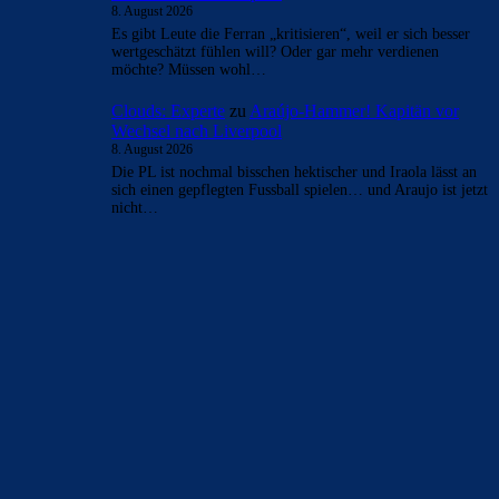
- Anzeige -
AKTUELLE USER-KOMMENTARE
Clouds: Experte
zu
Araújo-Hammer! Kapitän vor
Wechsel nach Liverpool
8. August 2026
War ein kurzer Weg, und wurde dann noch unter Xavi zur
Lachnummer. Aber ja, Stand jetzt ist das super für…
Clouds: Experte
zu
Araújo-Hammer! Kapitän vor
Wechsel nach Liverpool
8. August 2026
Diese Lappen hätten mit den 150 Mios für Alvarez nicht
flexen sollen.
Mo
zu
Araújo-Hammer! Kapitän vor Wechsel nach
Liverpool
8. August 2026
Abwarten. Unter Xavi war er auf dem Weg der beste IV der
Welt zu werden. Die Leihe ist eine Win…