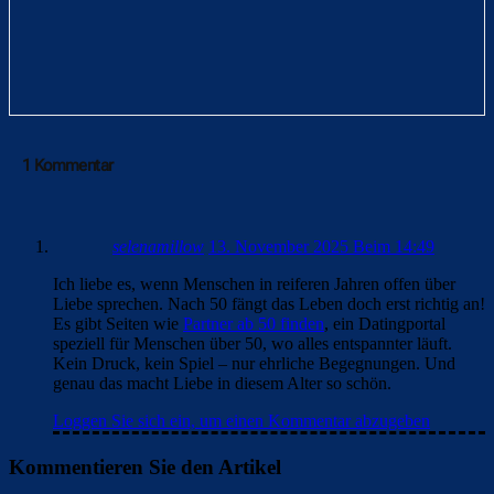
1 Kommentar
selenamillow
13. November 2025 Beim 14:49
Ich liebe es, wenn Menschen in reiferen Jahren offen über
Liebe sprechen. Nach 50 fängt das Leben doch erst richtig an!
Es gibt Seiten wie
Partner ab 50 finden
, ein Datingportal
speziell für Menschen über 50, wo alles entspannter läuft.
Kein Druck, kein Spiel – nur ehrliche Begegnungen. Und
genau das macht Liebe in diesem Alter so schön.
Loggen Sie sich ein, um einen Kommentar abzugeben
Kommentieren Sie den Artikel