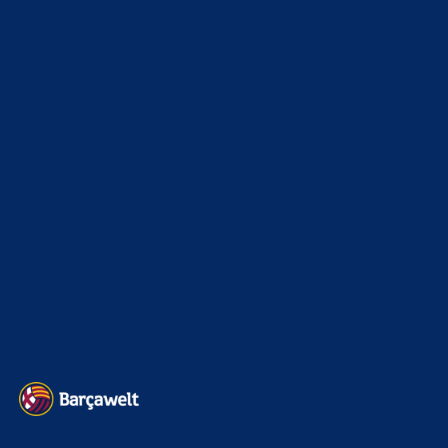
Clouds: Experte
zu
Araújo-Hammer! Kapitän vor
Wechsel nach Liverpool
8. August 2026
Es gibt Leute die Ferran „kritisieren“, weil er sich besser
wertgeschätzt fühlen will? Oder gar mehr verdienen
möchte? Müssen wohl…
Clouds: Experte
zu
Araújo-Hammer! Kapitän vor
Wechsel nach Liverpool
8. August 2026
Die PL ist nochmal bisschen hektischer und Iraola lässt an
sich einen gepflegten Fussball spielen… und Araujo ist jetzt
nicht…
BILDERGALERIEN
Barça zurück im Camp Nou: Der große Comeback-Tag in Bildern
22. November 2025
Heim und auswärts: Das sollen die Trikots von Barça für die Saison
2025/26 sein
6. Januar 2025