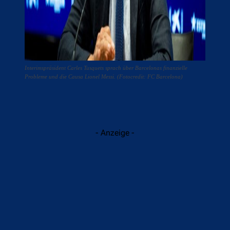
Interimspräsident Carles Tusquets sprach über Barcelonas finanzielle
Probleme und die Causa Lionel Messi. (Fotocredit: FC Barcelona)
- Anzeige -