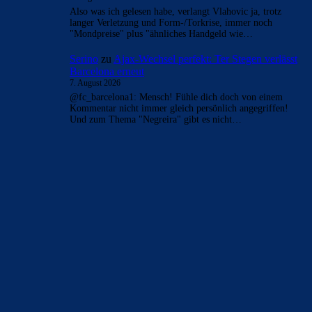
Also was ich gelesen habe, verlangt Vlahovic ja, trotz
langer Verletzung und Form-/Torkrise, immer noch
"Mondpreise" plus "ähnliches Handgeld wie…
Serino
zu
Ajax-Wechsel perfekt: Ter Stegen verlässt
Barcelona erneut
7. August 2026
@fc_barcelona1: Mensch! Fühle dich doch von einem
Kommentar nicht immer gleich persönlich angegriffen!
Und zum Thema "Negreira" gibt es nicht…
BILDERGALERIEN
Barça zurück im Camp Nou: Der große Comeback-Tag in Bildern
22. November 2025
Heim und auswärts: Das sollen die Trikots von Barça für die Saison
2025/26 sein
6. Januar 2025
WEITERE KATEGORIEN
News
4693