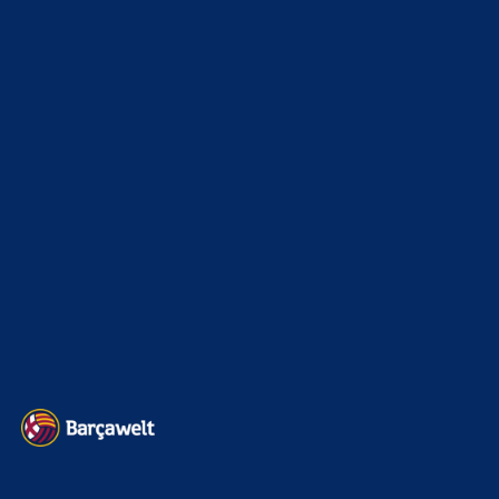
xTop News
4118
La Liga
3264
Champions League
1112
Interview & PK
888
Sonstiges
675
Kader
626
Transfermarkt
601
Impressum
Datenschutz
Kontakt