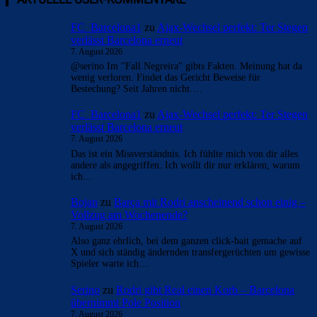
FC_Barcelona1
zu
Ajax-Wechsel perfekt: Ter Stegen
verlässt Barcelona erneut
7. August 2026
@serino Im "Fall Negreira" gibts Fakten. Meinung hat da
wenig verloren. Findet das Gericht Beweise für
Bestechung? Seit Jahren nicht.…
FC_Barcelona1
zu
Ajax-Wechsel perfekt: Ter Stegen
verlässt Barcelona erneut
7. August 2026
Das ist ein Missverständnis. Ich fühlte mich von dir alles
andere als angegriffen. Ich wollt dir nur erklären, warum
ich…
Bojan
zu
Barça mit Rodri anscheinend schon einig –
Vollzug am Wochenende?
7. August 2026
Also ganz ehrlich, bei dem ganzen click-bait gemache auf
X und sich ständig ändernden transfergerüchten um gewisse
Spieler warte ich…
Serino
zu
Rodri gibt Real einen Korb – Barcelona
übernimmt Pole Position
7. August 2026