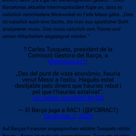
Barcelonas aktueller Interimspräsident fügte an, dass es
natürlich verschiedene Blickwinkel im Falle Messi gäbe. „Dies
ist natürlich auch eine Sache, die man aus sportlicher Sicht
analysieren muss. Dies muss natürlich vom Trainer und
seinen Mitarbeitern abgesegnet werden.“
? Carles Tusquets, president de la
Comissió Gestora del Barça, a
@elmonarac1
:
„Des del punt de vista econòmic, hauria
venut Messi a l’estiu. Hagués estat
desitjable pels diners que hauries rebut i
pel que t’hauries estalviat“.
pic.twitter.com/l4iKFMy3i8
— El Barça juga a RAC1 (@FCBRAC1)
December 3, 2020
Auf Barças Finanzen angesprochen erklärte Tusquets nichts
Neues – Barça ist mehr als angeschlagen. Tusquets räumte